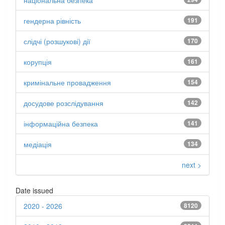
національна безпека
гендерна рівність
191
слідчі (розшукові) дії
170
корупція
161
кримінальне провадження
154
досудове розслідування
142
інформаційна безпека
141
медіація
134
next >
Date issued
2020 - 2026
8120