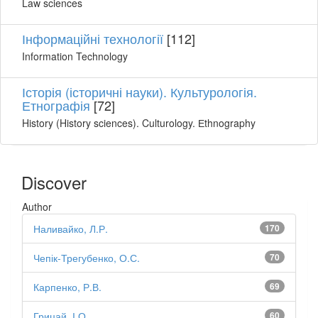
Law sciences
Інформаційні технології
[112]
Information Technology
Історія (історичні науки). Культурологія.
Етнографія
[72]
History (History sciences). Culturology. Еthnography
Discover
Author
Наливайко, Л.Р.
170
Чепік-Трегубенко, О.С.
70
Карпенко, Р.В.
69
Грицай, І.О.
60