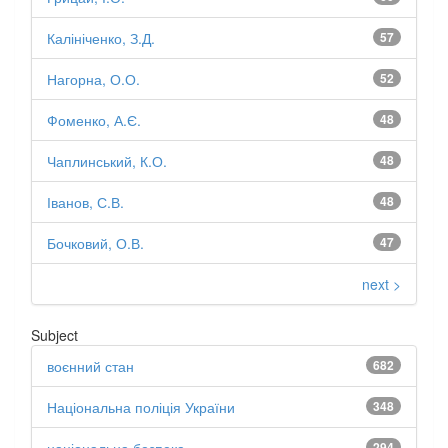
Калініченко, З.Д.
57
Нагорна, О.О.
52
Фоменко, А.Є.
48
Чаплинський, К.О.
48
Іванов, С.В.
48
Бочковий, О.В.
47
next >
Subject
воєнний стан
682
Національна поліція України
348
294