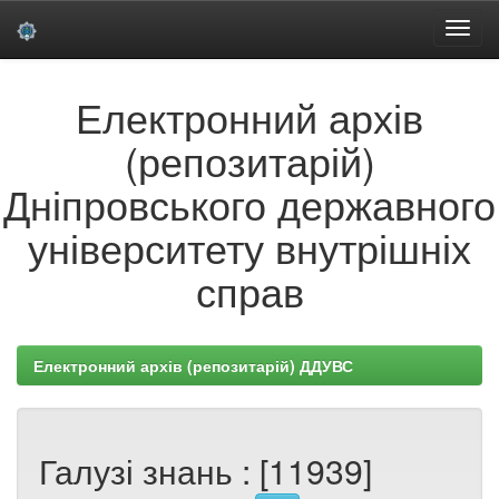
Skip
Електронний архів
navigation
(репозитарій)
Дніпровського державного
університету внутрішніх
справ
Електронний архів (репозитарій) ДДУВС
Галузі знань : [11939]