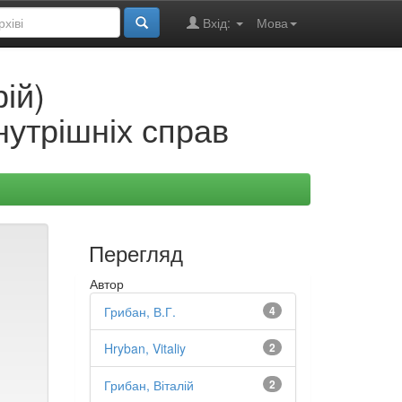
Вхід:
Мова
ій)
нутрішніх справ
Перегляд
Автор
Грибан, В.Г.
4
Hryban, Vitaliy
2
Грибан, Віталій
2