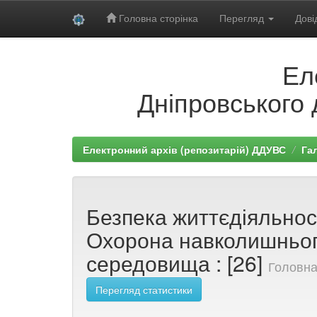
Головна сторінка
Перегляд
Дові
Skip
Ел
navigation
Дніпровського 
Електронний архів (репозитарій) ДДУВС
Гал
Безпека життєдіяльност
Охорона навколишньо
середовища : [26]
Головна
Перегляд статистики