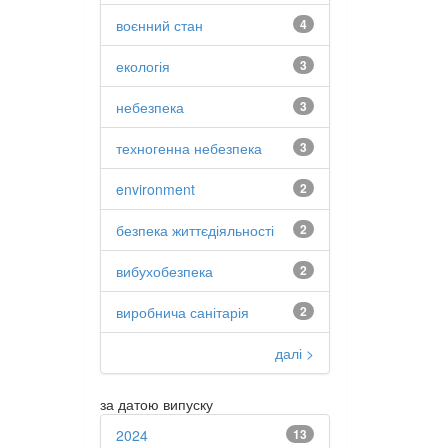
воєнний стан
4
екологія
3
небезпека
3
техногенна небезпека
3
environment
2
безпека життєдіяльності
2
вибухобезпека
2
виробнича санітарія
2
далі >
за датою випуску
2024
13