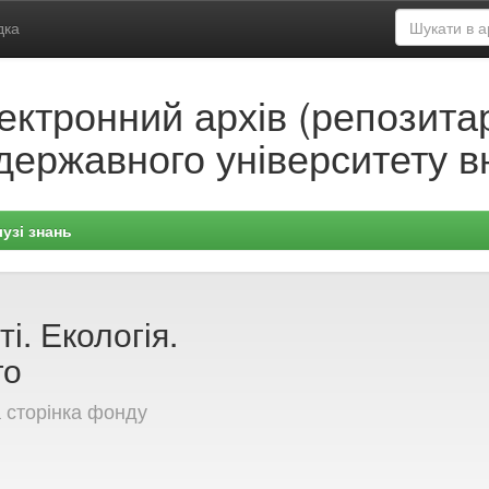
дка
ектронний архів (репозитар
державного університету в
узі знань
і. Екологія.
го
 сторінка фонду