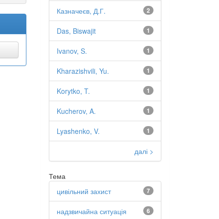
Казначеєв, Д.Г.
2
Das, Biswajit
1
Ivanov, S.
1
Kharazishvili, Yu.
1
Korytko, T.
1
Kucherov, A.
1
Lyashenko, V.
1
далі >
Тема
цивільний захист
7
надзвичайна ситуація
6