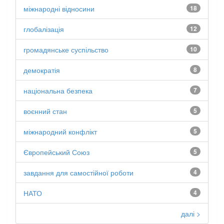
міжнародні відносини
18
глобалізація
12
громадянське суспільство
10
демократія
8
національна безпека
7
воєнний стан
5
міжнародний конфлікт
5
Європейський Союз
5
завдання для самостійної роботи
4
НАТО
4
далі >