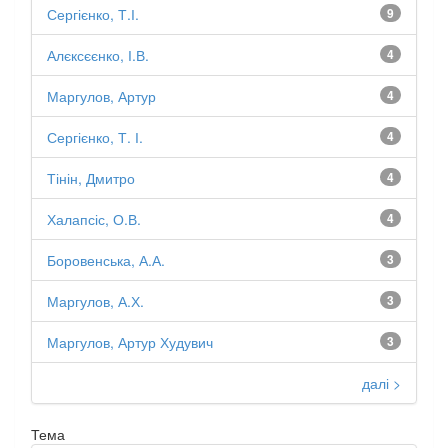
Сергієнко, Т.І.
9
Алєксєєнко, І.В.
4
Маргулов, Артур
4
Сергієнко, Т. І.
4
Тінін, Дмитро
4
Халапсіс, О.В.
4
Боровенська, А.А.
3
Маргулов, А.Х.
3
Маргулов, Артур Худувич
3
далі >
Тема