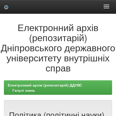
Skip
Електронний архів
navigation
(репозитарій)
Дніпровського державного
університету внутрішніх
справ
Електронний архів (репозитарій) ДДУВС
Галузі знань
Політика (політичні науки).