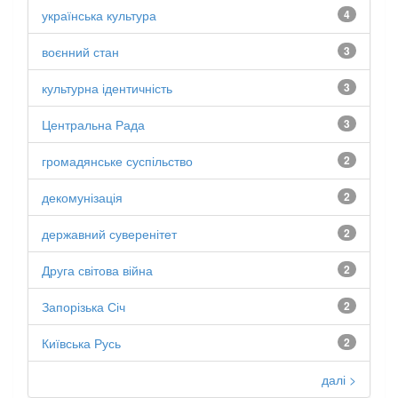
українська культура
4
воєнний стан
3
культурна ідентичність
3
Центральна Рада
3
громадянське суспільство
2
декомунізація
2
державний суверенітет
2
Друга світова війна
2
Запорізька Січ
2
Київська Русь
2
далі >