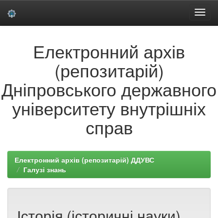
Skip
Електронний архів
navigation
(репозитарій)
Дніпровського державного
університету внутрішніх
справ
Електронний архів (репозитарій) ДДУВС
Галузі знань
Історія (історичні науки).