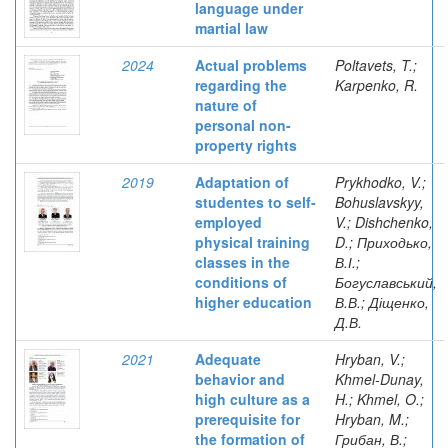
language under
martial law
2024
Actual problems
Poltavets, T.;
regarding the
Karpenko, R.
nature of
personal non-
property rights
2019
Adaptation of
Prykhodko, V.;
studentes to self-
Bohuslavskyy,
employed
V.; Dishchenko,
physical training
D.; Приходько,
classes in the
В.І.;
conditions of
Богуславський,
higher education
В.В.; Діщенко,
Д.В.
2021
Adequate
Hryban, V.;
behavior and
Khmel-Dunay,
high culture as a
H.; Khmel, O.;
prerequisite for
Hryban, M.;
the formation of
Грибан, В.;