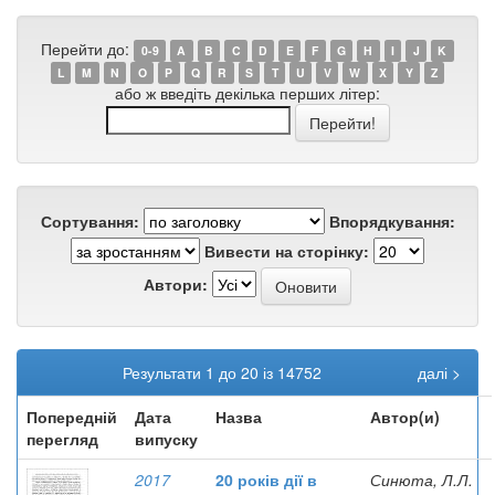
Перейти до:
0-9
A
B
C
D
E
F
G
H
I
J
K
L
M
N
O
P
Q
R
S
T
U
V
W
X
Y
Z
або ж введіть декілька перших літер:
Сортування:
Впорядкування:
Вивести на сторінку:
Автори:
Результати 1 до 20 із 14752
далі >
Попередній
Дата
Назва
Автор(и)
перегляд
випуску
2017
20 років дії в
Синюта, Л.Л.