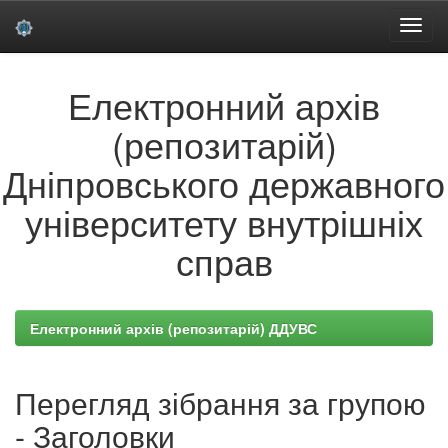
Skip
Електронний архів
navigation
(репозитарій)
Дніпровського державного
університету внутрішніх
справ
Електронний архів (репозитарій) ДДУВС
Перегляд зібрання за групою
- Заголовки