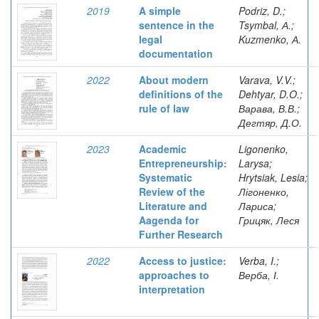
2019
A simple
Podriz, D.;
sentence in the
Tsymbal, А.;
legal
Kuzmenko, А.
documentation
2022
About modern
Varava, V.V.;
definitions of the
Dehtyar, D.O.;
rule of law
Варава, В.В.;
Дегтяр, Д.О.
2023
Academic
Ligonenko,
Entrepreneurship:
Larysa;
Systematic
Hrytsiak, Lesia;
Review of the
Лігоненко,
Literature and
Лариса;
Aagenda for
Грицяк, Леся
Further Research
2022
Access to justice:
Verba, I.;
approaches to
Верба, І.
interpretation