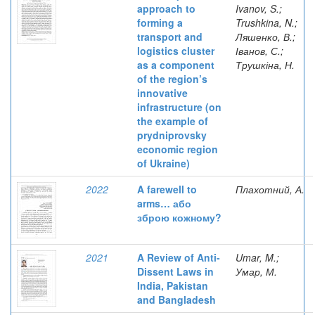
approach to
Ivanov, S.;
forming a
Trushkina, N.;
transport and
Ляшенко, В.;
logistics cluster
Іванов, С.;
as a component
Трушкіна, Н.
of the region’s
innovative
infrastructure (on
the example of
prydniprovsky
economic region
of Ukraine)
2022
A farewell to
Плахотний, А.
arms… або
зброю кожному?
2021
A Review of Anti-
Umar, M.;
Dissent Laws in
Умар, М.
India, Pakistan
and Bangladesh