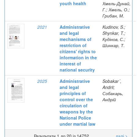
youth health
Хмель-Дунай,
Г.; Хмель, О.;
Грибан, М.
2021
Administrative
Kudinov, S.;
and legal
Shynkar, T.;
mechanisms of
Кудінов, С.;
restriction of
Шинкар, Т.
citizens' rights to
information in the
interest of
national security
2025
Administrative
Sobakar´,
and legal
Andrii;
principles of
Собакарь,
control over the
Андрій
circulation of
weapons by the
National Police
under martial law
Результати 1 до 20 із 14752
далі >