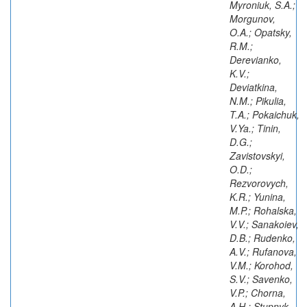
Myroniuk, S.A.;
Morgunov,
O.A.; Opatsky,
R.M.;
Derevianko,
K.V.;
Deviatkina,
N.M.; Pikulia,
T.A.; Pokaichuk,
V.Ya.; Tinin,
D.G.;
Zavistovskyi,
O.D.;
Rezvorovych,
K.R.; Yunina,
M.P.; Rohalska,
V.V.; Sanakoiev,
D.B.; Rudenko,
A.V.; Rufanova,
V.M.; Korohod,
S.V.; Savenko,
V.P.; Chorna,
A.H.; Stupnyk,