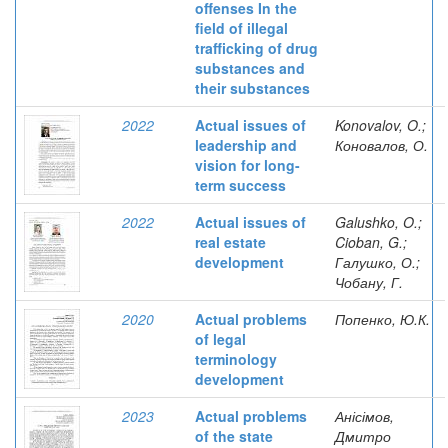
offenses In the
field of illegal
trafficking of drug
substances and
their substances
2022
Actual issues of
Konovalov, O.;
leadership and
Коновалов, О.
vision for long-
term success
2022
Actual issues of
Galushko, O.;
real estate
Cioban, G.;
development
Галушко, О.;
Чобану, Г.
2020
Actual problems
Попенко, Ю.К.
of legal
terminology
development
2023
Actual problems
Анісімов,
of the state
Дмитро