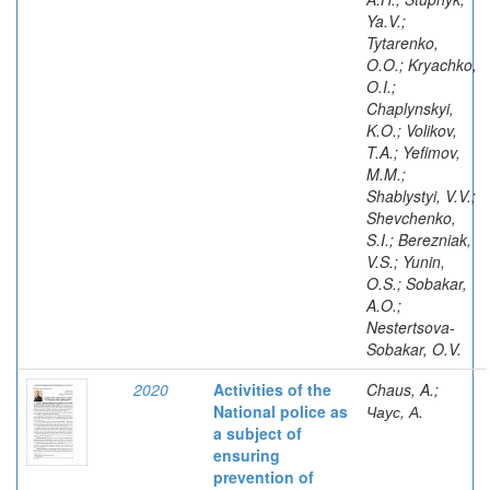
Ya.V.;
Tytarenko,
O.O.; Kryachko,
O.I.;
Chaplynskyi,
K.O.; Volikov,
T.A.; Yefimov,
M.M.;
Shablystyi, V.V.;
Shevchenko,
S.I.; Berezniak,
V.S.; Yunin,
O.S.; Sobakar,
A.O.;
Nestertsova-
Sobakar, O.V.
2020
Activities of the
Chaus, A.;
National police as
Чаус, А.
a subject of
ensuring
prevention of