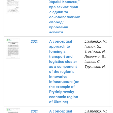
Україні Конвенції
про захист прав
людини та
основоположних
свобод:
проблемні
аспекти
2021
A conceptual
Liashenko, V.;
approach to
Ivanov, S.;
forming a
Trushkina, N.;
transport and
Ляшенко, В.;
logistics cluster
Іванов, С.;
as a component
Трушкіна, Н.
of the region’s
innovative
infrastructure (on
the example of
Prydniprovsky
economic region
of Ukraine)
2021
A conceptual
Liashenko, V.;