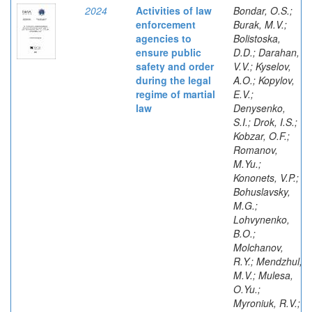
2024
Activities of law
Bondar, O.S.;
enforcement
Burak, M.V.;
agencies to
Bolistoska,
ensure public
D.D.; Darahan,
safety and order
V.V.; Kyselov,
during the legal
A.O.; Kopylov,
regime of martial
E.V.;
law
Denysenko,
S.I.; Drok, I.S.;
Kobzar, O.F.;
Romanov,
M.Yu.;
Kononets, V.P.;
Bohuslavsky,
M.G.;
Lohvynenko,
B.O.;
Molchanov,
R.Y.; Mendzhul,
M.V.; Mulesa,
O.Yu.;
Myroniuk, R.V.;