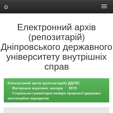
Skip
Електронний архів
navigation
(репозитарій)
Дніпровського державного
університету внутрішніх
справ
Електронний архів (репозитарій) ДДУВС
Матеріали наукових заходів
2019
Соціально-гуманітарні виміри правової держави:
еволюційна парадигма