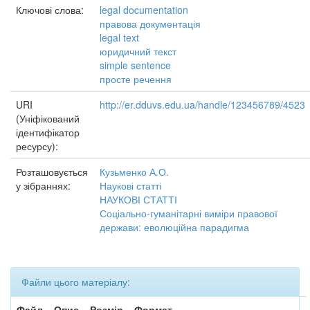
Ключові слова:
legal documentation
правова документація
legal text
юридичний текст
simple sentence
просте речення
URI
http://er.dduvs.edu.ua/handle/123456789/4523
(Уніфікований
ідентифікатор
ресурсу):
Розташовується
Кузьменко А.О.
у зібраннях:
Наукові статті
НАУКОВІ СТАТТІ
Соціально-гуманітарні виміри правової
держави: еволюційна парадигма
Файли цього матеріалу:
Файл
Опис
Розмір
Формат