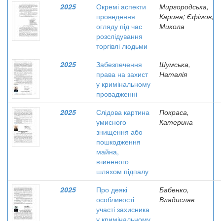
2025
Окремі аспекти
Миргородська,
проведення
Карина; Єфімов,
огляду під час
Микола
розслідування
торгівлі людьми
2025
Забезпечення
Шумська,
права на захист
Наталія
у кримінальному
провадженні
2025
Слідова картина
Покраса,
умисного
Катерина
знищення або
пошкодження
майна,
вчиненого
шляхом підпалу
2025
Про деякі
Бабенко,
особливості
Владислав
участі захисника
у кримінальному