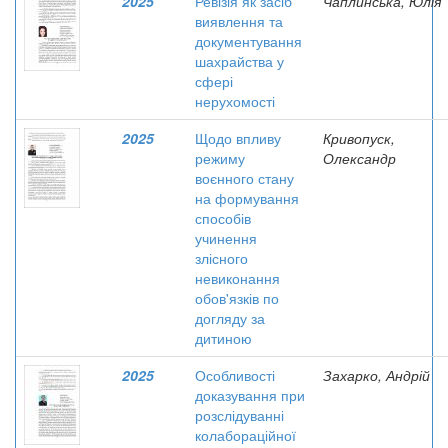
2025
Ревізія як засіб
Чаплинська, Юлія
виявлення та
документування
шахрайства у
сфері
нерухомості
2025
Щодо впливу
Кривопуск,
режиму
Олександр
воєнного стану
на формування
способів
учинення
злісного
невиконання
обов'язків по
догляду за
дитиною
2025
Особливості
Захарко, Андрій
доказування при
розслідуванні
колабораційної