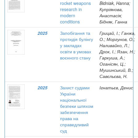
rocket weapons
Bidniak, Hanna;
research in
Купріянова,
modern
Анастасія;
conditions
Бідняк, Ганна
2025
Запобігання та
Грицай, І.; Ганжа,
протидія булінгу
О.; Моргунов, О.;
у закладах
Наливайко, Л.;
освіти в умовах
Дрок, І.; Язан, Н.;
воєнного стану
Гаркуша, А.;
Оганісян, Ц.;
Мушинський, В.;
Савєльєва, Н.
2025
Захист судами
Ігнатьєв, Денис
України
національної
безпеки шляхом
забезпечення
права на
справедливий
суд