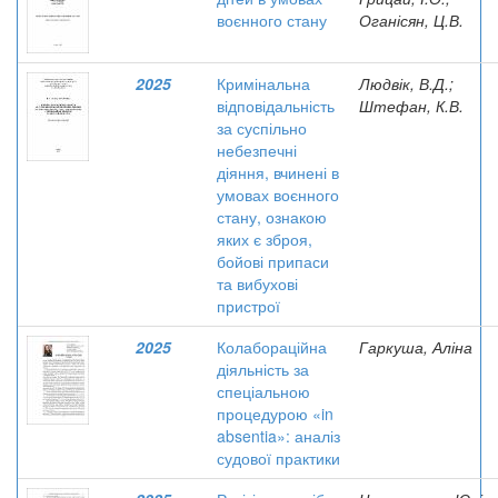
воєнного стану
Оганісян, Ц.В.
2025
Кримінальна
Людвік, В.Д.;
відповідальність
Штефан, К.В.
за суспільно
небезпечні
діяння, вчинені в
умовах воєнного
стану, ознакою
яких є зброя,
бойові припаси
та вибухові
пристрої
2025
Колабораційна
Гаркуша, Аліна
діяльність за
спеціальною
процедурою «in
absentia»: аналіз
судової практики