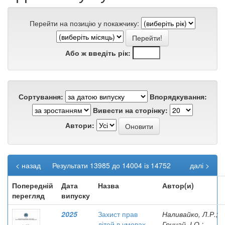
Перейти на позицію у покажчику:
Або ж введіть рік:
Сортування:
Впорядкування:
Вивести на сторінку:
Автори:
< назад
Результати 13985 до 14004 із 14752
далі >
Попередній
Дата
Назва
Автор(и)
перегляд
випуску
2025
Захист прав
Наливайко, Л.Р.;
дітей в умовах
Грицай, І.О.;