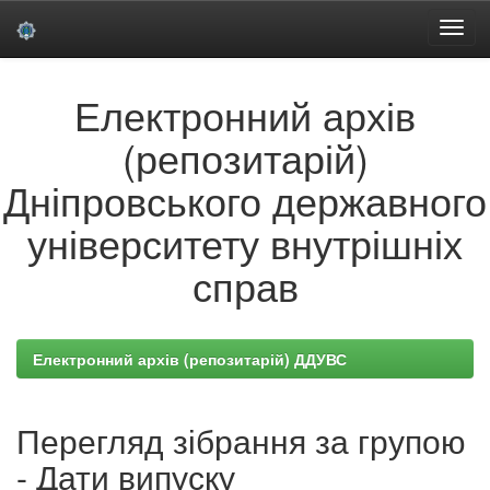
Skip
Електронний архів
navigation
(репозитарій)
Дніпровського державного
університету внутрішніх
справ
Електронний архів (репозитарій) ДДУВС
Перегляд зібрання за групою
- Дати випуску