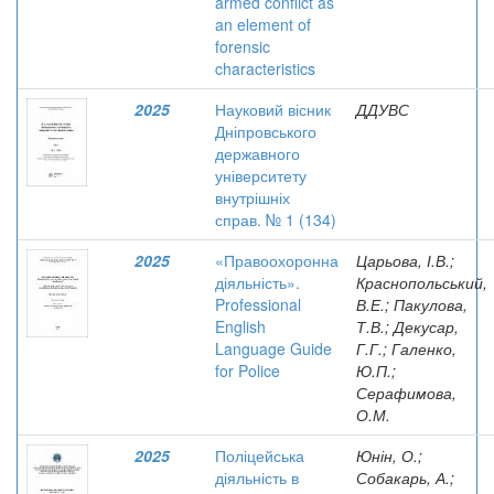
armed conflict as
an element of
forensic
characteristics
2025
Науковий вісник
ДДУВС
Дніпровського
державного
університету
внутрішніх
справ. № 1 (134)
2025
«Правоохоронна
Царьова, І.В.;
діяльність».
Краснопольський,
Professional
В.Е.; Пакулова,
English
Т.В.; Декусар,
Language Guide
Г.Г.; Галенко,
for Police
Ю.П.;
Серафимова,
О.М.
2025
Поліцейська
Юнін, О.;
діяльність в
Собакарь, А.;