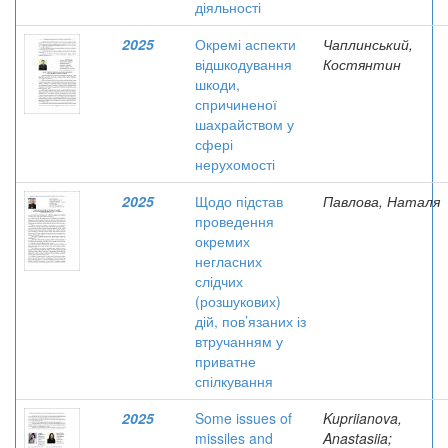
діяльності
2025
Окремі аспекти
Чаплинський,
відшкодування
Костянтин
шкоди,
спричиненої
шахрайством у
сфері
нерухомості
2025
Щодо підстав
Павлова, Наталя
проведення
окремих
негласних
слідчих
(розшукових)
дій, пов’язаних із
втручанням у
приватне
спілкування
2025
Some issues of
Kupriianova,
missiles and
Anastasiia;