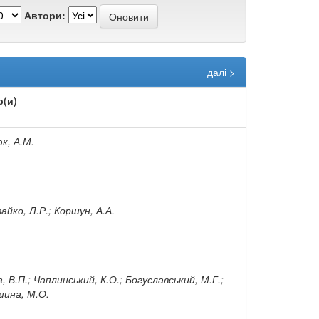
Автори:
далі >
р(и)
к, А.М.
айко, Л.Р.; Коршун, А.А.
, В.П.; Чаплинський, К.О.; Богуславський, М.Г.;
ина, М.О.