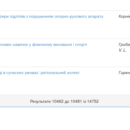
фери підлітків з порушенням опорно-рухового апарату
Корніє
ових навичок у фізичному вихованні і спорті
Грибан
V. L.
і в сучасних умовах: регіональний аспект
Гирен
Результати 10462 до 10481 із 14752