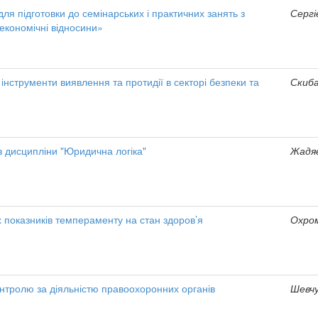
ля підготовки до семінарських і практичних занять з
Сергіє
економічні відносини»
інструменти виявлення та протидії в секторі безпеки та
Скиба,
з дисципліни "Юридична логіка"
Жадяє
х показників темпераменту на стан здоров’я
Охром
онтролю за діяльністю правоохоронних органів
Шевчу