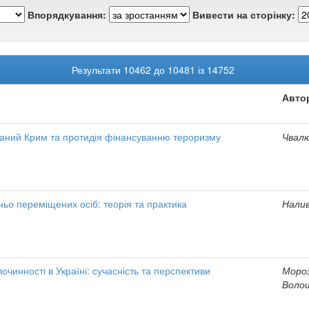
Впорядкування:
Вивести на сторінку:
Результати 10462 до 10481 із 14752
Авто
ований Крим та протидія фінансуванню тероризму
Чвалю
ньо переміщених осіб: теорія та практика
Налив
очинності в Україні: сучасність та перспективи
Мороз
Волош