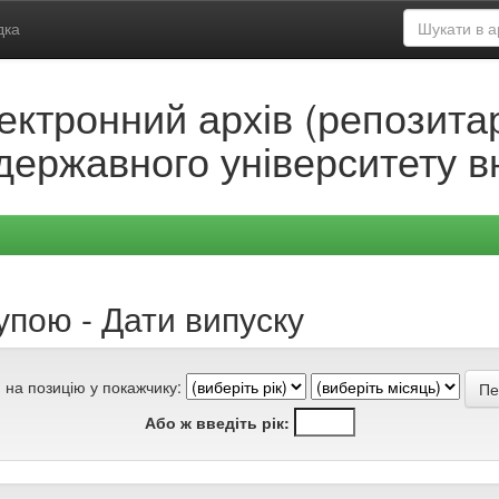
дка
ектронний архів (репозитар
державного університету в
упою - Дати випуску
 на позицію у покажчику:
Або ж введіть рік: