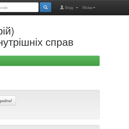
Вхід:
Мова
ій)
нутрішніх справ