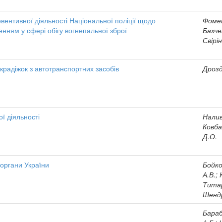
ревентивної діяльності Національної поліції щодо
Фомен
нням у сфері обігу вогнепальної зброї
Бахчев
Свірін
крадіжок з автотранспортних засобів
Дрозд
ї діяльності
Налив
Ковба
Д.О.
 органи України
Бойко
А.В.; 
Титар
Шендр
Бараб