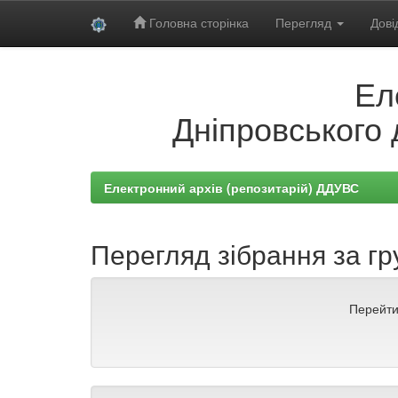
Головна сторінка
Перегляд
Дові
Skip
Ел
navigation
Дніпровського 
Електронний архів (репозитарій) ДДУВС
Перегляд зібрання за гр
Перейти