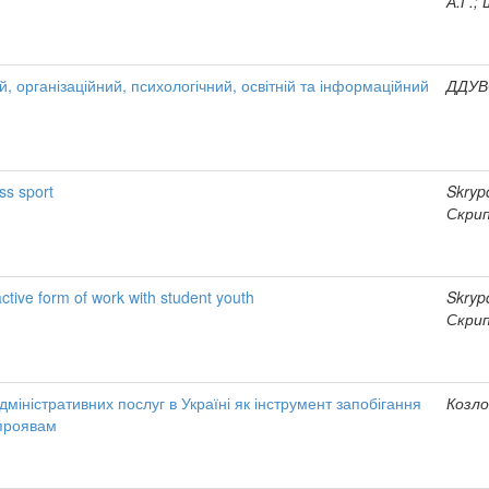
А.Г.; 
, організаційний, психологічний, освітній та інформаційний
ДДУВ
ss sport
Skrypc
Скрип
active form of work with student youth
Skrypc
Скрипч
дміністративних послуг в Україні як інструмент запобігання
Козло
 проявам