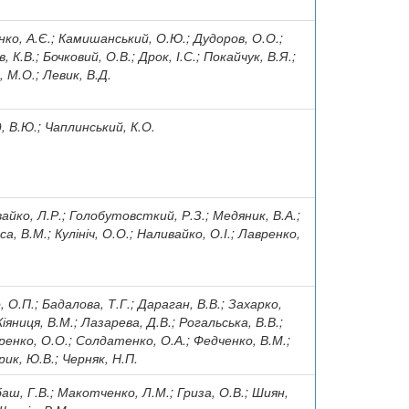
ко, А.Є.; Камишанський, О.Ю.; Дудоров, О.О.;
, К.В.; Бочковий, О.В.; Дрок, І.С.; Покайчук, В.Я.;
, М.О.; Левик, В.Д.
, В.Ю.; Чаплинський, К.О.
айко, Л.Р.; Голобутовсткий, Р.З.; Медяник, В.А.;
са, В.М.; Кулініч, О.О.; Наливайко, О.І.; Лавренко,
, О.П.; Бадалова, Т.Г.; Дараган, В.В.; Захарко,
Кіяниця, В.М.; Лазарева, Д.В.; Рогальська, В.В.;
енко, О.О.; Солдатенко, О.А.; Федченко, В.М.;
ик, Ю.В.; Черняк, Н.П.
аш, Г.В.; Макотченко, Л.М.; Гриза, О.В.; Шиян,