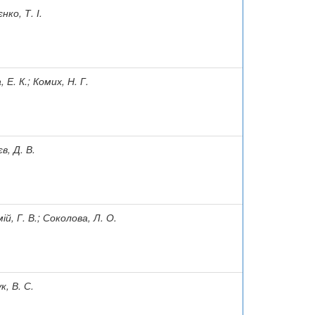
нко, Т. І.
 Е. К.; Комих, Н. Г.
в, Д. В.
ій, Г. В.; Соколова, Л. О.
к, В. С.