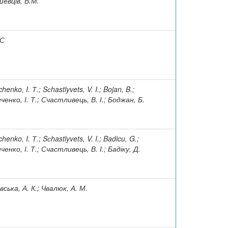
Шевців, В.М.
С
henko, I. Т.; Sсhastlyvets, V. I.; Bojan, B.;
ченко, І. Т.; Счастливець, В. І.; Боджан, Б.
henko, I. Т.; Sсhastlyvets, V. I.; Badicu, G.;
енко, І. Т.; Счастливець, В. І.; Бадіку, Д.
вська, А. К.; Чвалюк, А. М.