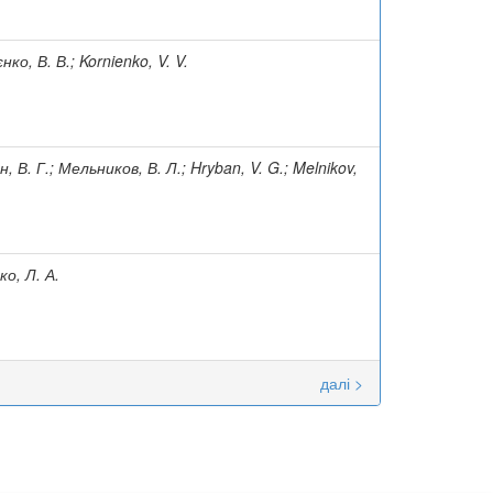
нко, В. В.; Kornienko, V. V.
, В. Г.; Мельников, В. Л.; Hryban, V. G.; Melnikov,
ко, Л. А.
далі >