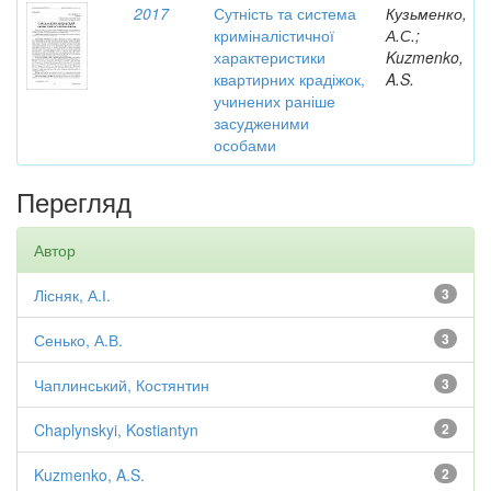
2017
Сутність та система
Кузьменко,
криміналістичної
А.С.;
характеристики
Kuzmenko,
квартирних крадіжок,
A.S.
учинених раніше
засудженими
особами
Перегляд
Автор
Лісняк, А.І.
3
Сенько, А.В.
3
Чаплинський, Костянтин
3
Chaplynskyi, Kostiantyn
2
Kuzmenko, A.S.
2