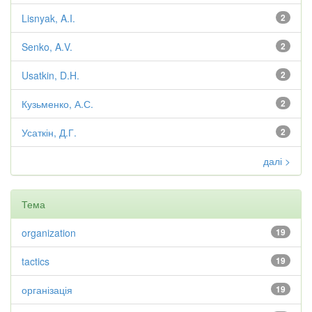
Lisnyak, A.I.
2
Senko, A.V.
2
Usatkin, D.H.
2
Кузьменко, А.С.
2
Усаткін, Д.Г.
2
далі >
Тема
organization
19
tactics
19
організація
19