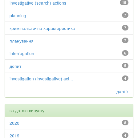
investigative (search) actions
15
planning
7
криміналістична характеристика
7
планування
7
interrogation
6
допит
5
investigation (investigative) act...
4
далі >
за датою випуску
2020
8
2019
4