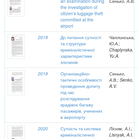
an examination during
Сенько, А.В.
the investigation of
citizen's luggage theft
committed at the
airport
2019
До питання сутності
Чаплинська,
та структури
Ю.А.;
криміналістичної
Chaplynska,
характеристики
Yu.A.
злочинів
2019
Організаційно-
Сенько,
тактичні особливості
А.В.; Senko,
проведення допиту
A.V.
під час
розслідування
крадіжок багажу
пасажирів, учинених
в аеропорту
2020
Сутність та система
Лісняк, А.І.;
криміналістичної
Lisnyak, A.I.