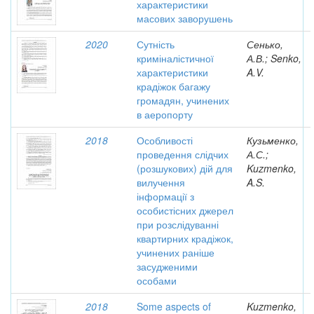
характеристики
масових заворушень
2020
Сутність
Сенько,
криміналістичної
А.В.; Senko,
характеристики
A.V.
крадіжок багажу
громадян, учинених
в аеропорту
2018
Особливості
Кузьменко,
проведення слідчих
А.С.;
(розшукових) дій для
Kuzmenko,
вилучення
A.S.
інформації з
особистісних джерел
при розслідуванні
квартирних крадіжок,
учинених раніше
засудженими
особами
2018
Some aspects of
Kuzmenko,