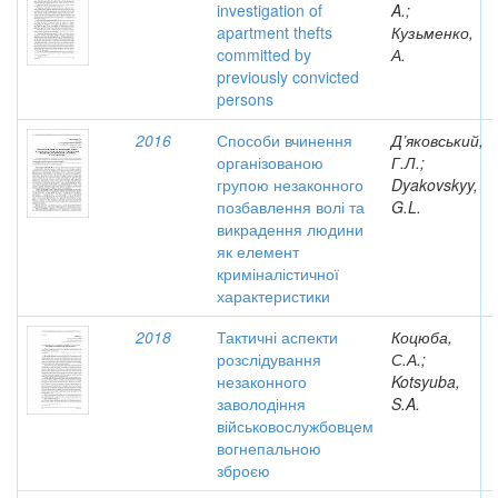
investigation of
A.;
apartment thefts
Кузьменко,
committed by
А.
previously convicted
persons
2016
Способи вчинення
Д’яковський,
організованою
Г.Л.;
групою незаконного
Dyakovskyy,
позбавлення волі та
G.L.
викрадення людини
як елемент
криміналістичної
характеристики
2018
Тактичні аспекти
Коцюба,
розслідування
С.А.;
незаконного
Kotsyuba,
заволодіння
S.A.
військовослужбовцем
вогнепальною
зброєю