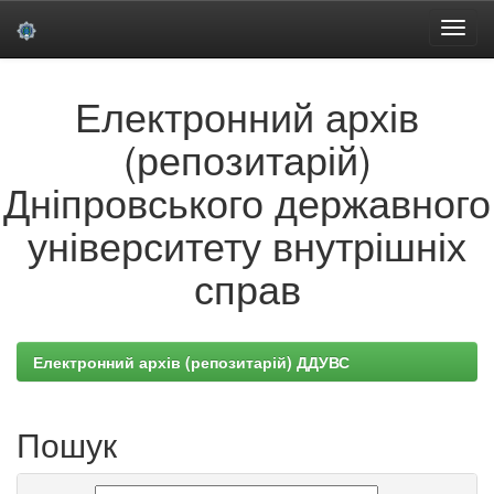
Skip
Електронний архів
navigation
(репозитарій)
Дніпровського державного
університету внутрішніх
справ
Електронний архів (репозитарій) ДДУВС
Пошук