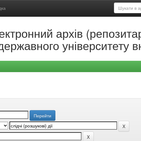
дка
ектронний архів (репозитар
державного університету в