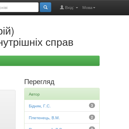
Вхід:
Мова
ій)
нутрішніх справ
Перегляд
Автор
Бідняк, Г.С.
3
Плетенець, В.М.
2