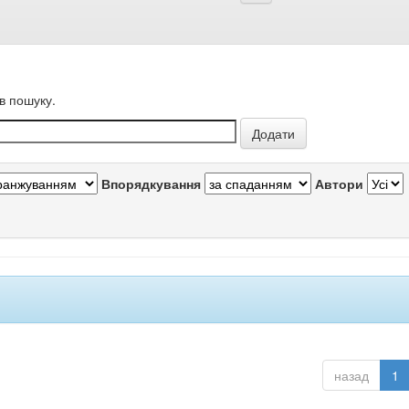
в пошуку.
Впорядкування
Автори
назад
1