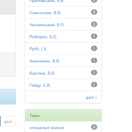
Приловський, В.В.
2
Самсонова, В.В.
2
Чаплинський, К.О.
2
Prokopov, S.O.
1
Pyrih, I.V.,
1
Ананченко, В.В.
1
Бурлака, В.В.
1
Гайду, С.В.
1
далі >
Тема
далі
спеціальні знання
3