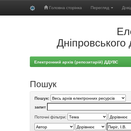
Головна сторінка
Перегляд
Дові
Skip
Ел
navigation
Дніпровського 
Електронний архів (репозитарій) ДДУВС
Пошук
Пошук:
запит
Поточні фільтри: