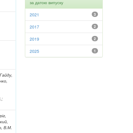
за датою випуску
2021
3
2017
2
2019
2
2025
1
 Гайду,
нко,
.;
ріг,
кий,
о, В.М.