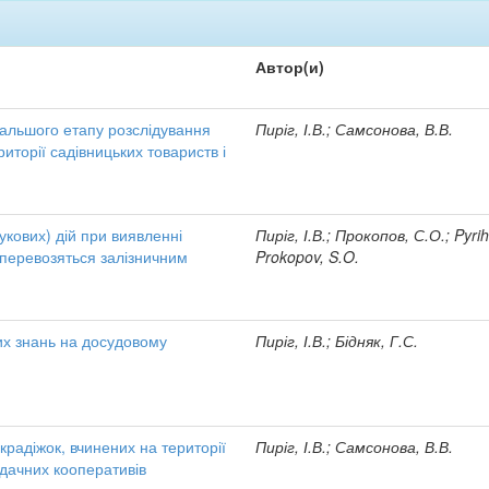
Автор(и)
одальшого етапу розслідування
Пиріг, І.В.; Самсонова, В.В.
риторії садівницьких товариств і
укових) дій при виявленні
Пиріг, І.В.; Прокопов, С.О.; Pyrih,
 перевозяться залізничним
Prokopov, S.O.
их знань на досудовому
Пиріг, І.В.; Бідняк, Г.С.
крадіжок, вчинених на території
Пиріг, І.В.; Самсонова, В.В.
 дачних кооперативів