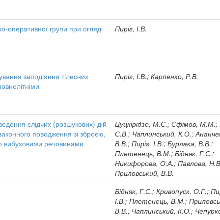
чо-оперативної групи при огляді
Пиріг, І.В.
дування заподіяння тілесних
Пиріг, І.В.; Карпенко, Р.В.
повнолітніми
оведення слідчих (розшукових) дій
Цуцкірідзе, М.С.; Єфімов, М.М.;
езаконного поводження зі зброєю,
С.В.; Чаплинський, К.О.; Ананче
о вибуховими речовинами
В.В.; Пиріг, І.В.; Бурлака, В.В.;
Плетенець, В.М.; Бідняк, Г.С.;
Никифорова, О.А.; Павлова, Н.В
Приловський, В.В.
Бідняк, Г.С.; Кривопуск, О.Г.; Пи
І.В.; Плетенець, В.М.; Приловсь
В.В.; Чаплинський, К.О.; Чепурк