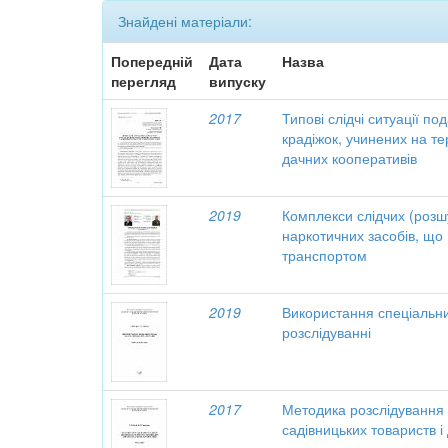
Знайдені матеріали:
Попередній
Дата
Назва
перегляд
випуску
2017
Типові слідчі ситуації п
крадіжок, учинених на те
дачних кооперативів
2019
Комплекси слідчих (розш
наркотичних засобів, що
транспортом
2019
Використання спеціальн
розслідуванні
2017
Методика розслідування 
садівницьких товариств і