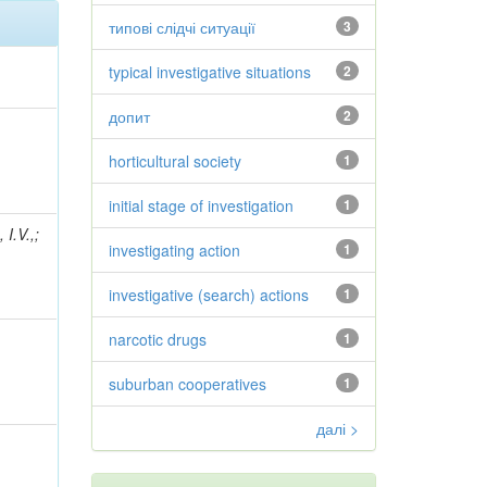
типові слідчі ситуації
3
typical investigative situations
2
допит
2
horticultural society
1
initial stage of investigation
1
 I.V.,;
investigating action
1
investigative (search) actions
1
narcotic drugs
1
suburban cooperatives
1
далі >