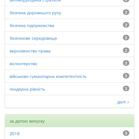
безпека дорожнього руху
2
безпека підприємства
2
безпекове середовище
2
верховенство права
2
волонтерство
2
військово-гуманітарна компетентність
2
гендерна рівність
2
далі >
за датою випуску
2019
3