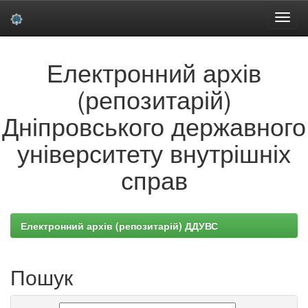
Skip
Електронний архів
navigation
(репозитарій)
Дніпровського державного
університету внутрішніх
справ
Електронний архів (репозитарій) ДДУВС
Пошук