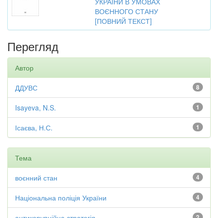
УКРАЇНИ В УМОВАХ
ВОЄННОГО СТАНУ
[ПОВНИЙ ТЕКСТ]
Перегляд
Автор
ДДУВС
8
Isayeva, N.S.
1
Ісаєва, Н.С.
1
Тема
воєнний стан
4
Національна поліція України
4
антикорупційна стратегія
2