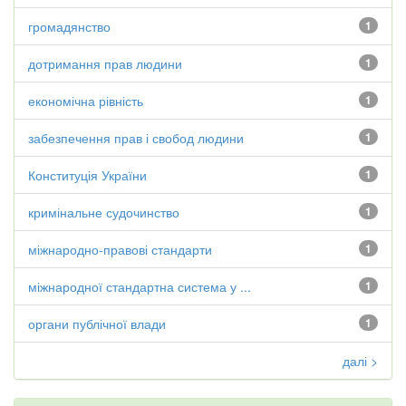
громадянство
1
дотримання прав людини
1
економічна рівність
1
забезпечення прав і свобод людини
1
Конституція України
1
кримінальне судочинство
1
міжнародно-правові стандарти
1
міжнародної стандартна система у ...
1
органи публічної влади
1
далі >