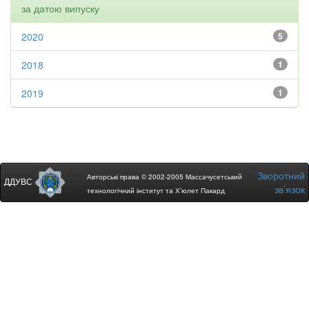
за датою випуску
2020
5
2018
1
2019
1
Зворотний
Авторські права © 2002-2005 Массачусетський
ДДУВС
зв’язок
технологічний інститут та Х’юлет Пакард