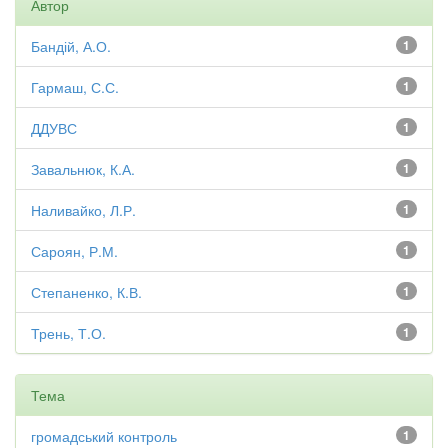
Автор
Бандій, А.О.
1
Гармаш, С.С.
1
ДДУВС
1
Завальнюк, К.А.
1
Наливайко, Л.Р.
1
Сароян, Р.М.
1
Степаненко, К.В.
1
Трень, Т.О.
1
Тема
громадський контроль
1