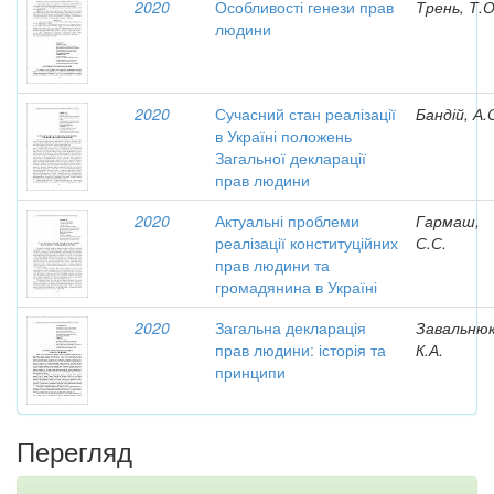
2020
Особливості генези прав
Трень, Т.О
людини
2020
Сучасний стан реалізації
Бандій, А.
в Україні положень
Загальної декларації
прав людини
2020
Актуальні проблеми
Гармаш,
реалізації конституційних
С.С.
прав людини та
громадянина в Україні
2020
Загальна декларація
Завальнюк
прав людини: історія та
К.А.
принципи
Перегляд