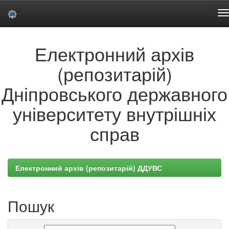
Skip
Електронний архів
navigation
(репозитарій)
Дніпровського державного
університету внутрішніх
справ
Електронний архів (репозитарій) ДДУВС
Пошук