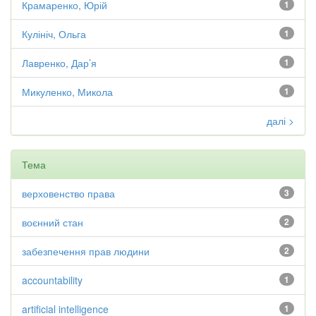
Крамаренко, Юрій
1
Кулініч, Ольга
1
Лавренко, Дар’я
1
Микуленко, Микола
1
далі >
Тема
верховенство права
3
воєнний стан
2
забезпечення прав людини
2
accountability
1
artificial intelligence
1