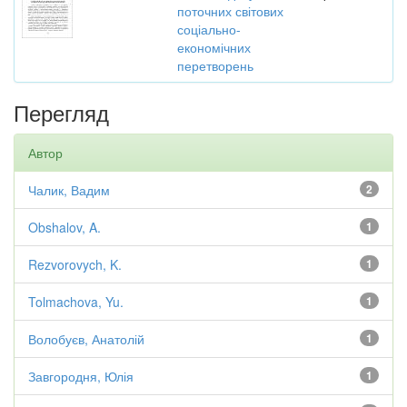
поточних світових
соціально-
економічних
перетворень
Перегляд
Автор
Чалик, Вадим
2
Obshalov, A.
1
Rezvorovych, K.
1
Tolmachova, Yu.
1
Волобуєв, Анатолій
1
Завгородня, Юлія
1