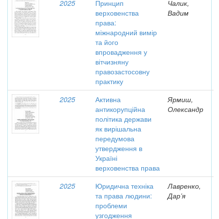
2025
Принцип
Чалик,
верховенства
Вадим
права:
міжнародний вимір
та його
впровадження у
вітчизняну
правозастосовну
практику
2025
Активна
Ярмиш,
антикорупційна
Олександр
політика держави
як вирішальна
передумова
утвердження в
Україні
верховенства права
2025
Юридична техніка
Лавренко,
та права людини:
Дар’я
проблеми
узгодження