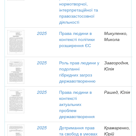
нормотворчої,
інтерпретаційної та
правозастосовної
діяльності
2025
Права людини в
Микуленко,
контексті політики
Микола
розширення ЄС
2025
Роль прав людини у
Завгородня,
подоланні
Юлія
гібридних загроз
державотворенню
2025
Права людини в
Рашед, Юлія
контексті
актуальних
проблем
державотворення
2025
Дотримання прав
Крамаренко,
та свобод в умовах
Юрій