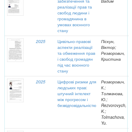
забезпечення та
Вадим
реалізації прав та
свобод людини і
громадянина в
умовах воєнного
стану
2025
Цивільно-правові
Піскун,
аспекти реалізації
Віктор;
та обмеження прав
Резворович,
і свобод громадян
Кристина
під час воєнного
стану
2025
Цифрові ризики для
Резворович,
людських прав:
К.;
штучний інтелект
Толмачова,
між прогресом і
Ю.;
безвідповідальністю
Rezvorovych,
K.;
Tolmachova,
Yu.