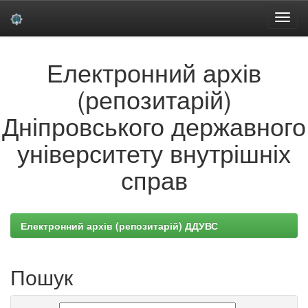
Skip
Електронний архів
navigation
(репозитарій)
Дніпровського державного
університету внутрішніх
справ
Електронний архів (репозитарій) ДДУВС
Пошук