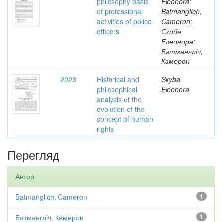
philosophy basis
Eleonora;
of professional
Batmanglich,
activities of police
Cameron;
officers
Скиба,
Елеонора;
Батмангліч,
Камерон
2023
Historical and
Skyba,
philosophical
Eleonora
analysis оf the
evolution of the
concept оf human
rights
Перегляд
Автор
Batmanglich, Cameron
1
Батмангліч, Камерон
1