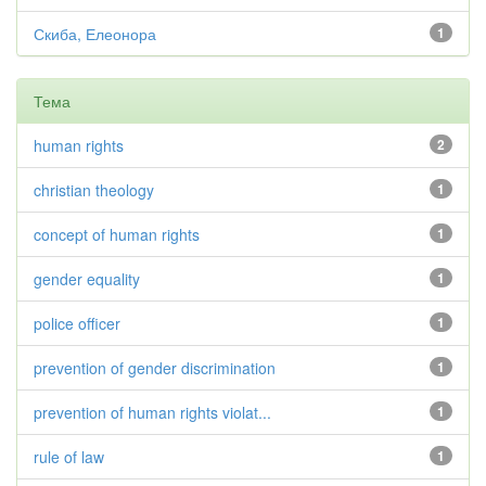
Скиба, Елеонора
1
Тема
human rights
2
christian theology
1
concept of human rights
1
gender equality
1
police officer
1
prevention of gender discrimination
1
prevention of human rights violat...
1
rule of law
1