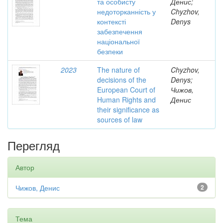
та особисту
Денис;
недоторканність у
Chyzhov,
контексті
Denys
забезпечення
національної
безпеки
2023
The nature of
Chyzhov,
decisions of the
Denys;
European Court of
Чижов,
Human Rights and
Денис
their significance as
sources of law
Перегляд
Автор
Чижов, Денис
2
Тема