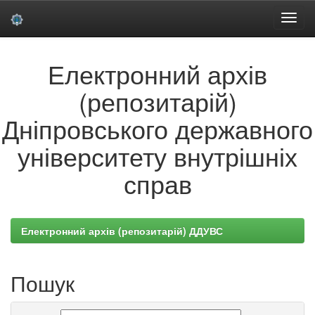
Skip
Електронний архів
navigation
(репозитарій)
Дніпровського державного
університету внутрішніх
справ
Електронний архів (репозитарій) ДДУВС
Пошук