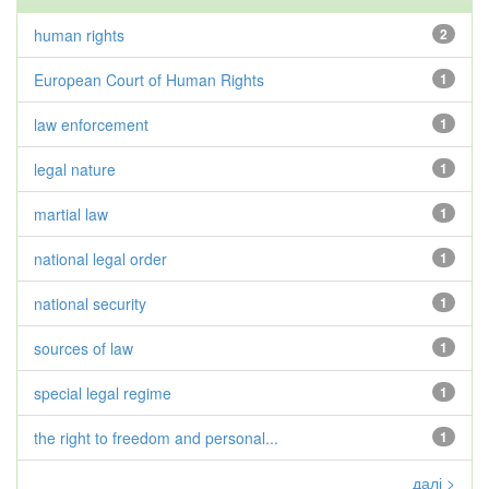
human rights
2
European Court of Human Rights
1
law enforcement
1
legal nature
1
martial law
1
national legal order
1
national security
1
sources of law
1
special legal regime
1
the right to freedom and personal...
1
далі >