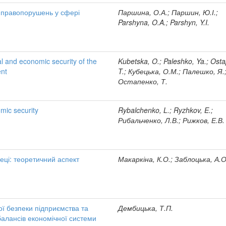
ї правопорушень у сфері
Паршина, О.А.; Паршин, Ю.І.;
Parshyna, O.A.; Parshyn, Y.I.
ial and economic security of the
Kubetska, O.; Paleshko, Ya.; Ost
ent
T.; Кубецька, О.М.; Палешко, Я.
Остапенко, Т.
mic security
Rybalchenko, L.; Ryzhkov, E.;
Рибальченко, Л.В.; Рижков, Е.В.
еці: теоретичний аспект
Макаркіна, К.О.; Заблоцька, А.О
ї безпеки підприємства та
Дембицька, Т.П.
алансів економічної системи