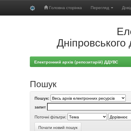
Головна сторінка
Перегляд
Дові
Skip
Ел
navigation
Дніпровського 
Електронний архів (репозитарій) ДДУВС
Пошук
Пошук:
запит
Поточні фільтри:
Почати новий пошук