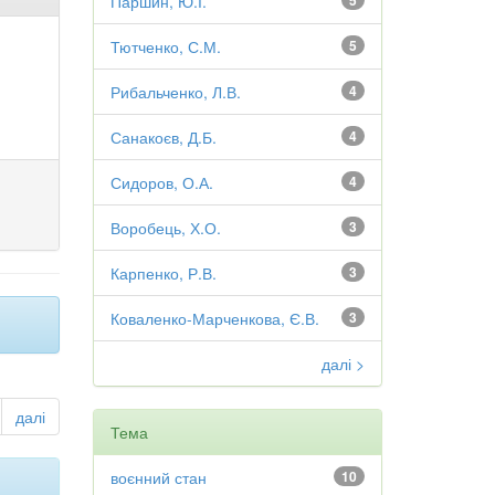
Паршин, Ю.І.
5
Тютченко, С.М.
5
Рибальченко, Л.В.
4
Санакоєв, Д.Б.
4
Сидоров, О.А.
4
Воробець, Х.О.
3
Карпенко, Р.В.
3
Коваленко-Марченкова, Є.В.
3
далі >
далі
Тема
воєнний стан
10