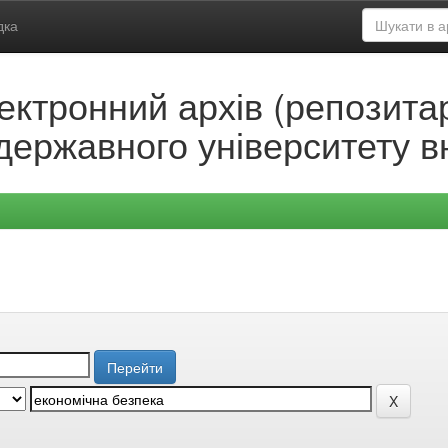
дка
ектронний архів (репозитар
державного університету в