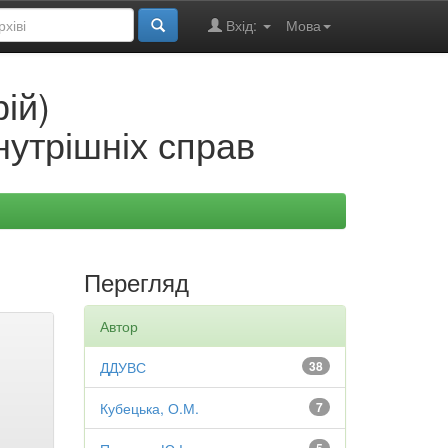
Вхід:
Мова
ій)
нутрішніх справ
Перегляд
Автор
ДДУВС
38
Кубецька, О.М.
7