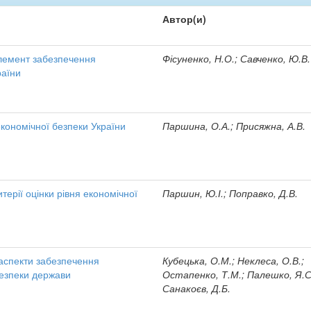
Автор(и)
елемент забезпечення
Фісуненко, Н.О.; Савченко, Ю.В.
раїни
кономічної безпеки України
Паршина, О.А.; Присяжна, А.В.
терії оцінки рівня економічної
Паршин, Ю.І.; Поправко, Д.В.
 аспекти забезпечення
Кубецька, О.М.; Неклеса, О.В.;
безпеки держави
Остапенко, Т.М.; Палешко, Я.С
Санакоєв, Д.Б.