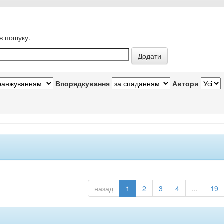
в пошуку.
Впорядкування
Автори
назад
1
2
3
4
...
19