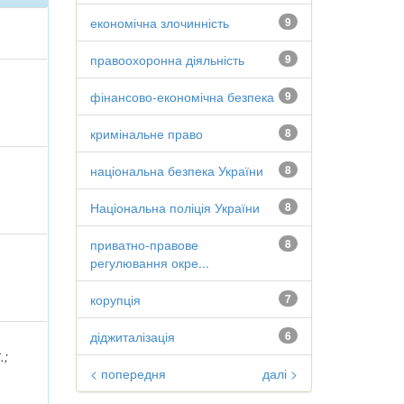
економічна злочинність
9
правоохоронна діяльність
9
фінансово-економічна безпека
9
кримінальне право
8
національна безпека України
8
Національна поліція України
8
приватно-правове
8
регулювання окре...
корупція
7
діджиталізація
6
.;
< попередня
далі >