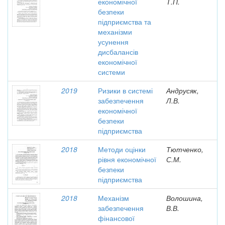
економічної
Т.П.
безпеки
підприємства та
механізми
усунення
дисбалансів
економічної
системи
2019
Ризики в системі
Андрусяк,
забезпечення
Л.В.
економічної
безпеки
підприємства
2018
Методи оцінки
Тютченко,
рівня економічної
С.М.
безпеки
підприємства
2018
Механізм
Волошина,
забезпечення
В.В.
фінансової