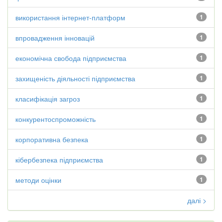
використання інтернет-платформ
1
впровадження інновацій
1
економічна свобода підприємства
1
захищеність діяльності підприємства
1
класифікація загроз
1
конкурентоспроможність
1
корпоративна безпека
1
кібербезпека підприємства
1
методи оцінки
1
далі >