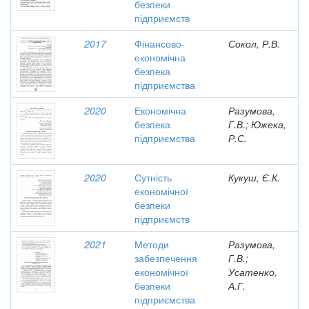
безпеки
підприємств
2017
Фінансово-
Сокол, Р.В.
економічна
безпека
підприємства
2020
Економічна
Разумова,
безпека
Г.В.; Южека,
підприємства
Р.С.
2020
Сутність
Кукуш, Є.К.
економічної
безпеки
підприємств
2021
Методи
Разумова,
забезпечення
Г.В.;
економічної
Усатенко,
безпеки
А.Г.
підприємства