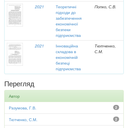
2021
Теоретичні
Попко, С.В.
підходи до
забезпечення
економічної
безпеки
підприємства
2021
Інноваційна
Тютченко,
складова в
С.М.
економічній
безпеці
підприємства
Перегляд
Автор
Разумова, Г.В.
2
Тютченко, С.М.
2