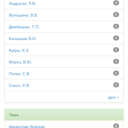
Андрусяк, Л.В.
1
Волошина, В.В.
1
Дембицька, Т.П.
1
Калашник В.О.
1
Кукуш, Є.К.
1
Мороз, В.Ю.
1
Попко, С.В.
1
Сокол, Р.В.
1
далі >
Тема
фінансова безпека
2