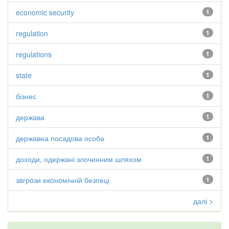
economic security
1
regulation
1
regulations
1
state
1
бізнес
1
держава
1
державна посадова особа
1
доходи, одержані злочинним шляхом
1
зaгрoзи екoнoмічній безпеці
1
далі >