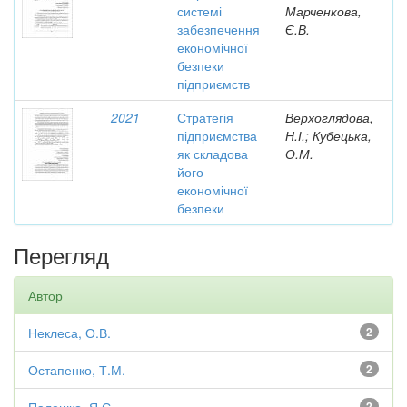
системі
Марченкова,
забезпечення
Є.В.
економічної
безпеки
підприємств
2021
Стратегія
Верхоглядова,
підприємства
Н.І.; Кубецька,
як складова
О.М.
його
економічної
безпеки
Перегляд
Автор
Неклеса, О.В.
2
Остапенко, Т.М.
2
2