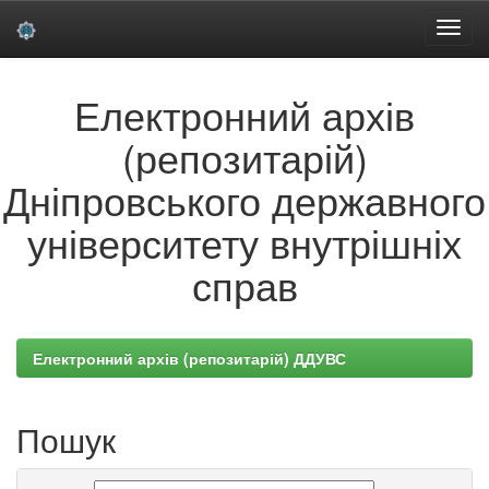
Skip
Електронний архів
navigation
(репозитарій)
Дніпровського державного
університету внутрішніх
справ
Електронний архів (репозитарій) ДДУВС
Пошук