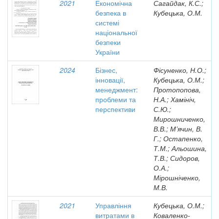
2021
Економічна
Сагайдак, К.С.;
безпека в
Кубецька, О.М.
системі
національної
безпеки
України
2024
Бізнес,
Фісуненко, Н.О.;
інновації,
Кубецька, О.М.;
менеджмент:
Протопопова,
проблеми та
Н.А.; Хамініч,
перспективи
С.Ю.;
Мирошниченко,
В.В.; М’ячин, В.
Г.; Остапенко,
Т.М.; Альошина,
Т.В.; Сидоров,
О.А.;
Мірошніченко,
М.В.
2021
Управління
Кубецька, О.М.;
витратами в
Коваленко-