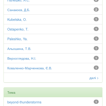
Палешко, Я.С.
Санакоєв, Д.Б.
2
Kubetska, O.
1
Ostapenko, T.
1
Paleshko, Ya.
1
Альошина, Т.В.
1
Верхоглядова, Н.І.
1
Коваленко-Марченкова, Є.В.
1
далі >
Тема
beyond-thunderstorms
1