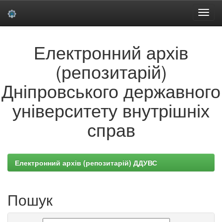
Skip
Електронний архів
navigation
(репозитарій)
Дніпровського державного
університету внутрішніх
справ
Електронний архів (репозитарій) ДДУВС
Пошук