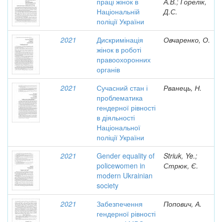
праці жінок в
А.В.; Горелік,
Національній
Д.С.
поліції України
2021
Дискримінація
Овчаренко, О.
жінок в роботі
правоохоронних
органів
2021
Сучасний стан і
Рванець, Н.
проблематика
гендерної рівності
в діяльності
Національної
поліції України
2021
Gender equality of
Striuk, Ye.;
policewomen in
Стрюк, Є.
modern Ukrainian
society
2021
Забезпечення
Попович, А.
гендерної рівності