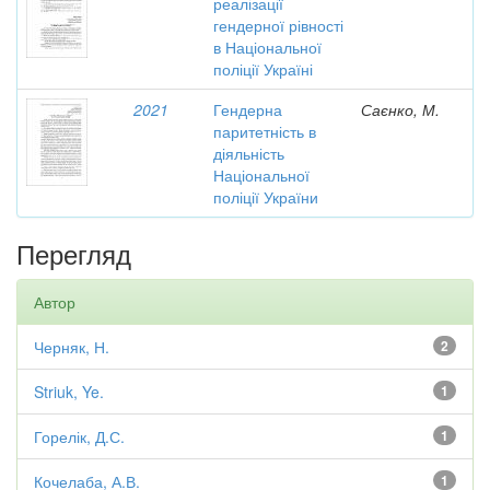
реалізації
гендерної рівності
в Національної
поліції Україні
2021
Гендерна
Саєнко, М.
паритетність в
діяльність
Національної
поліції України
Перегляд
Автор
Черняк, Н.
2
Striuk, Ye.
1
Горелік, Д.С.
1
Кочелаба, А.В.
1