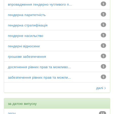
впровадження гендерно чутливого п...
1
гендерна паритетність
1
гендерна стратифікація
1
гендерне насильство
1
гендерні відносини
1
грошове забезпечення
1
досягнення рівних прав та можливо...
1
забезпечення рівних прав та можли...
1
далі >
за датою випуску
2021
11