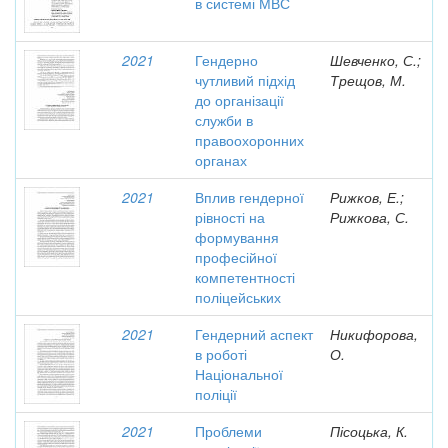
в системі МВС
2021
Гендерно
Шевченко, С.;
чутливий підхід
Трещов, М.
до організації
служби в
правоохоронних
органах
2021
Вплив гендерної
Рижков, Е.;
рівності на
Рижкова, С.
формування
професійної
компетентності
поліцейських
2021
Гендерний аспект
Никифорова,
в роботі
О.
Національної
поліції
2021
Проблеми
Пісоцька, К.