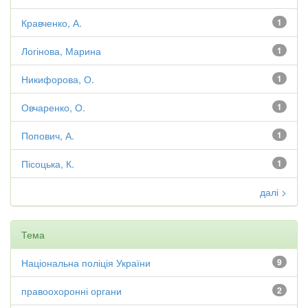
Кравченко, А.
1
Логінова, Марина
1
Никифорова, О.
1
Овчаренко, О.
1
Попович, А.
1
Пісоцька, К.
1
далі >
Тема
Національна поліція України
9
правоохоронні органи
2