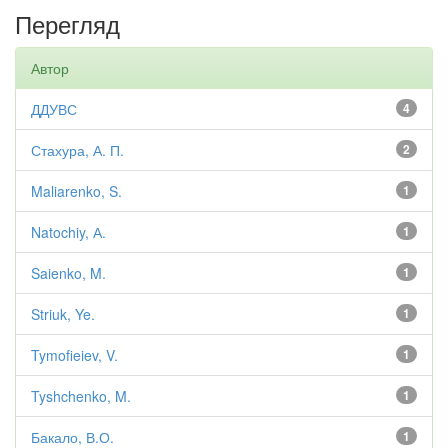
Перегляд
Автор
ДДУВС
4
Стахура, А. П.
2
Maliarenko, S.
1
Natochiy, А.
1
Saienko, M.
1
Striuk, Ye.
1
Tymofieiev, V.
1
Tyshchenko, M.
1
Бакало, В.О.
1