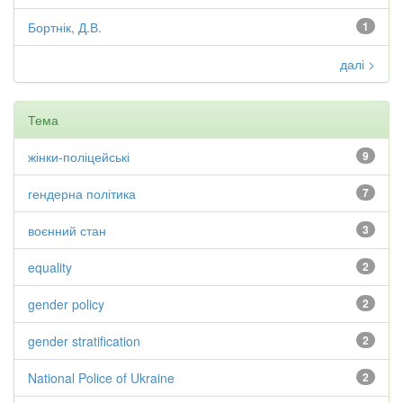
Бортнік, Д.В.
1
далі >
Тема
жінки-поліцейські
9
гендерна політика
7
воєнний стан
3
equality
2
gender policy
2
gender stratification
2
National Police of Ukraine
2