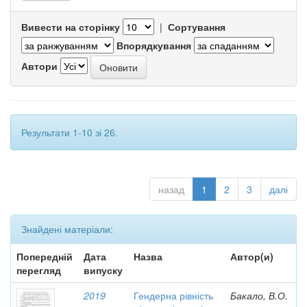
Вивести на сторінку
|
Сортування
Впорядкування
Автори
Результати 1-10 зі 26.
назад
1
2
3
далі
Знайдені матеріали:
Попередній
Дата
Назва
Автор(и)
перегляд
випуску
2019
Гендерна рівність
Бакало, В.О.