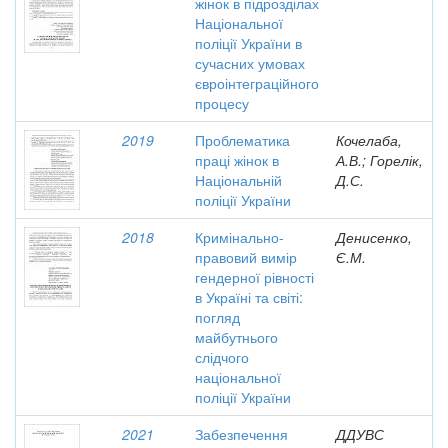
жінок в підрозділах
Національної
поліції України в
сучасних умовах
євроінтеграційного
процесу
2019
Проблематика
Кочелаба,
праці жінок в
А.В.; Горелік,
Національній
Д.С.
поліції України
2018
Кримінально-
Денисенко,
правовий вимір
Є.М.
гендерної рівності
в Україні та світі:
погляд
майбутнього
слідчого
національної
поліції України
2021
Забезпечення
ДДУВС