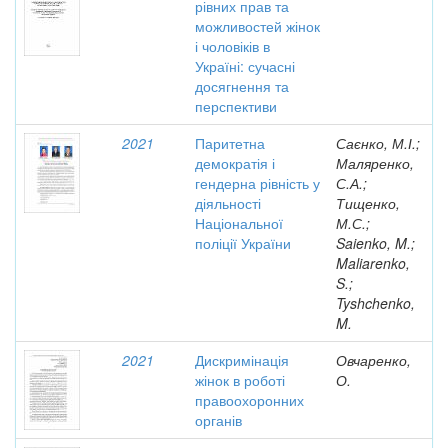
рівних прав та
можливостей жінок
і чоловіків в
Україні: сучасні
досягнення та
перспективи
2021
Паритетна
Саєнко, М.І.;
демократія і
Маляренко,
гендерна рівність у
С.А.;
діяльності
Тищенко,
Національної
М.С.;
поліції України
Saienko, M.;
Maliarenko,
S.;
Tyshchenko,
M.
2021
Дискримінація
Овчаренко,
жінок в роботі
О.
правоохоронних
органів