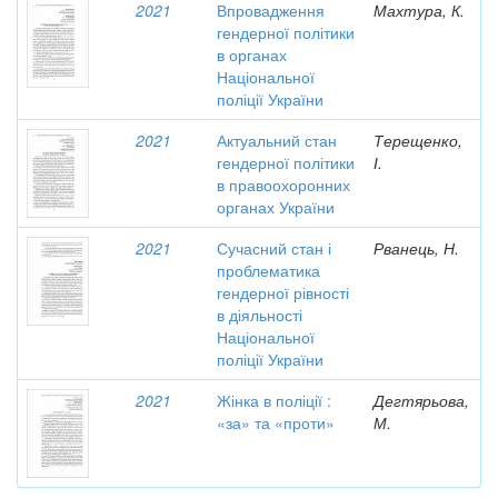
2021
Впровадження
Махтура, К.
гендерної політики
в органах
Національної
поліції України
2021
Актуальний стан
Терещенко,
гендерної політики
І.
в правоохоронних
органах України
2021
Сучасний стан і
Рванець, Н.
проблематика
гендерної рівності
в діяльності
Національної
поліції України
2021
Жінка в поліції :
Дегтярьова,
«за» та «проти»
М.