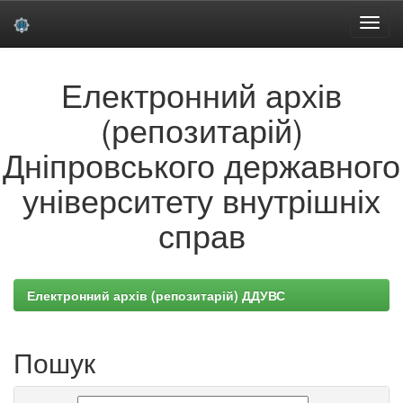
Skip
Електронний архів
navigation
(репозитарій)
Дніпровського державного
університету внутрішніх
справ
Електронний архів (репозитарій) ДДУВС
Пошук