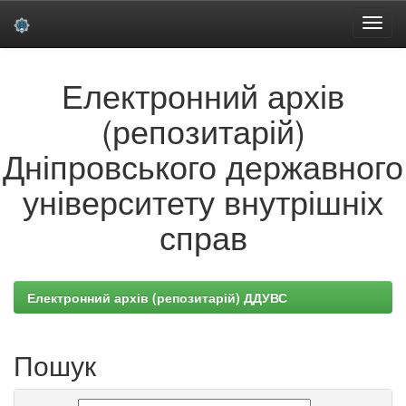
Skip
Електронний архів
navigation
(репозитарій)
Дніпровського державного
університету внутрішніх
справ
Електронний архів (репозитарій) ДДУВС
Пошук