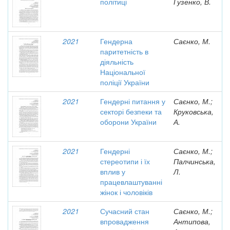
політиці
Гузенко, В.
2021
Гендерна
Саєнко, М.
паритетність в
діяльність
Національної
поліції України
2021
Гендерні питання у
Саєнко, М.;
секторі безпеки та
Круковська,
оборони України
А.
2021
Гендерні
Саєнко, М.;
стереотипи і їх
Палчинська,
вплив у
Л.
працевлаштуванні
жінок і чоловіків
2021
Сучасний стан
Саєнко, М.;
впровадження
Антипова,