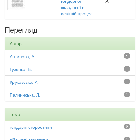
гендерної
А.
складової в
освітній процес
Перегляд
Автор
Антипова, А.
1
Гузенко, В.
1
Круковська, А.
1
Палчинська, Л.
1
Тема
гендерні стереотипи
2
військові структури
1