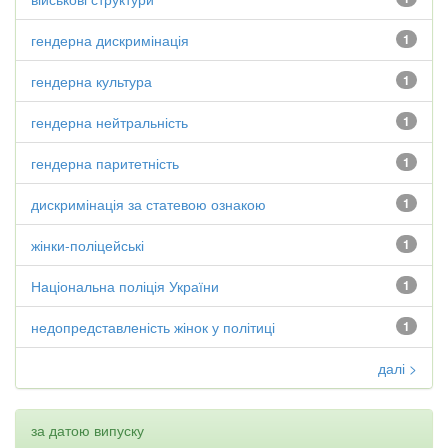
гендерна дискримінація
1
гендерна культура
1
гендерна нейтральність
1
гендерна паритетність
1
дискримінація за статевою ознакою
1
жінки-поліцейські
1
Національна поліція України
1
недопредставленість жінок у політиці
1
далі >
за датою випуску