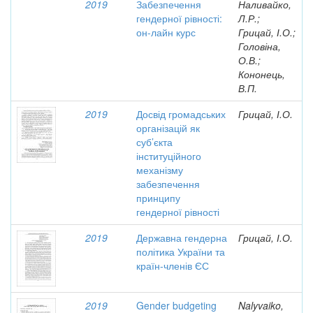
2019
Забезпечення
Наливайко,
гендерної рівності:
Л.Р.;
он-лайн курс
Грицай, І.О.;
Головіна,
О.В.;
Кононець,
В.П.
2019
Досвід громадських
Грицай, І.О.
організацій як
суб’єкта
інституційного
механізму
забезпечення
принципу
гендерної рівності
2019
Державна гендерна
Грицай, І.О.
політика України та
країн-членів ЄС
2019
Gender budgeting
Nalyvaiko,