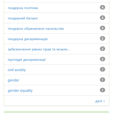
гендерна політика
4
гендерний баланс
3
гендерно обумовлене насильство
3
гендерна дискримінація
2
забезпечення рівних прав та можли...
2
протидія дискримінації
2
civil society
1
gender
1
gender equality
1
далі >