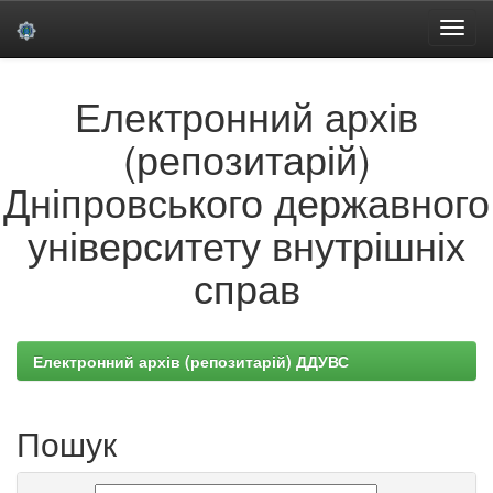
Skip
Електронний архів
navigation
(репозитарій)
Дніпровського державного
університету внутрішніх
справ
Електронний архів (репозитарій) ДДУВС
Пошук