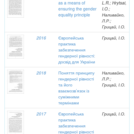
as a means of
L.R.; Hrytsai,
ensuring the gender
I.O.;
equality principle
Наливайко,
Л.Р.;
Грицай, І.О.
2016
Європейська
Грицай, І.О.
практика
забезпечення
гендерної рівності:
досвід для України
2018
Поняття принципу
Наливайко,
гендерної рівності
Л.Р.;
та його
Грицай, І.О.
взаємозв’язок із
суміжними
термінами
2017
Європейська
Грицай, І.О.
практика
забезпечення
гендерної рівності