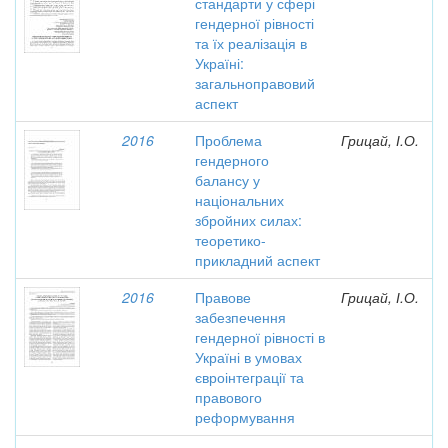
стандарти у сфері
гендерної рівності
та їх реалізація в
Україні:
загальноправовий
аспект
2016
Проблема
Грицай, І.О.
гендерного
балансу у
національних
збройних силах:
теоретико-
прикладний аспект
2016
Правове
Грицай, І.О.
забезпечення
гендерної рівності в
Україні в умовах
євроінтеграції та
правового
реформування