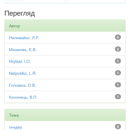
Перегляд
Автор
Наливайко, Л.Р.
5
Мінакова, Є.В.
2
Hrytsai, I.O.
1
Nalyvaiko, L.R.
1
Головіна, О.В.
1
Кононець, В.П.
1
Тема
гендер
4