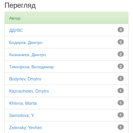
Перегляд
Автор
ДДУВС
4
Бодирєв, Дмитро
2
Казначеєв, Дмитро
2
Тимофєєв, Володимир
2
Bodyriev, Dmytro
1
Kaznacheiev, Dmytro
1
Khlivna, Mariia
1
Samoilova, Y.
1
Zelensky, Yevhen
1