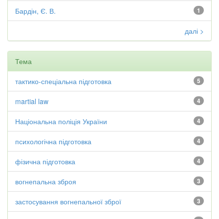
Бардін, Є. В.
1
далі >
Тема
тактико-спеціальна підготовка
5
martial law
4
Національна поліція України
4
психологічна підготовка
4
фізична підготовка
4
вогнепальна зброя
3
застосування вогнепальної зброї
3