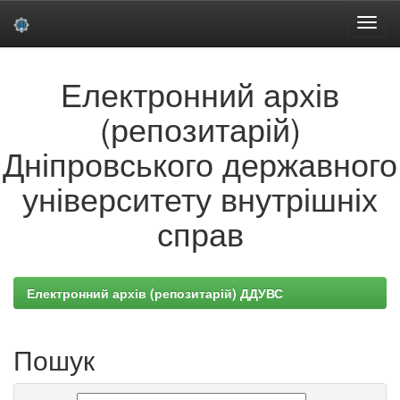
Skip
Електронний архів
navigation
(репозитарій)
Дніпровського державного
університету внутрішніх
справ
Електронний архів (репозитарій) ДДУВС
Пошук