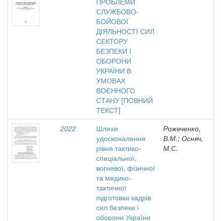
ПРОБЛЕМИ
СЛУЖБОВО-
БОЙОВОЇ
ДІЯЛЬНОСТІ СИЛ
СЕКТОРУ
БЕЗПЕКИ І
ОБОРОНИ
УКРАЇНИ В
УМОВАХ
ВОЄННОГО
СТАНУ [ПОВНИЙ
ТЕКСТ]
2022
Шляхи
Рожеченко,
удосконалення
В.М.; Осняч,
рівня тактико-
М.С.
спеціальної,
вогневої, фізичної
та медико-
тактичної
підготовки кадрів
сил безпеки і
оборони України