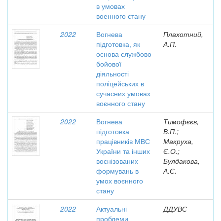
в умовах
военного стану
2022
Вогнева
Плахотний,
підготовка, як
А.П.
основа службово-
бойової
діяльності
поліцейських в
сучасних умовах
воєнного стану
2022
Вогнева
Тимофєєв,
підготовка
В.П.;
працівників МВС
Макруха,
України та інших
Є.О.;
воєнізованих
Булдакова,
формувань в
А.Є.
умох воєнного
стану
2022
Актуальні
ДДУВС
проблеми