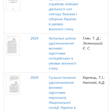
службово-бойової
діяльності сил
сектору безпеки і
оборони України
в умовах
воєнного стану
2024
Актуальні шляхи
Глян, Т. Д.;
удосконалення
Зеленський,
вогневої
Є. С
підготовки
поліцейських в
умовах воєнного
стану
2024
Сучасні питання
Карпець, Т.І.;
удосконалення
Наточій, А.Д.
вогневої
підготовки
персоналу
Національної
поліції України в