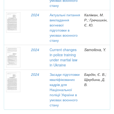
умовах воєнного
стану
2024
Актуальні питання
Каліман, М.
викладання
Р.; Гречишкін,
вогневої
Є. Ю.
підготовки в
умовах воєнного
стану
2024
Current changes
Samoilova, Y.
in police training
under martial law
in Ukraine
2024
Засади підготовки
Бардін, Є. В.;
кваліфікованих
Щербина, Д.
кадрів для
В.
Національної
поліції України в
умовах воєнного
стану