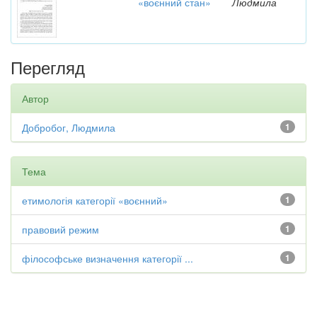
«воєнний стан»
Людмила
Перегляд
Автор
Добробог, Людмила
1
Тема
етимологія категорії «воєнний»
1
правовий режим
1
філософське визначення категорії ...
1