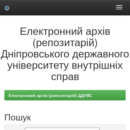
Skip
Електронний архів
navigation
(репозитарій)
Дніпровського державного
університету внутрішніх
справ
Електронний архів (репозитарій) ДДУВС
Пошук