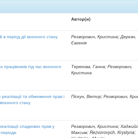
Автор(и)
й в період дії воєнного стану
Резворович, Кристина; Деркач,
Євгенія
х працівників під час воєнного
Терехова, Ганна; Резворович,
Кристина
 реалізації та обмеження прав і
Піскун, Віктор; Резворович, Кр
 воєнного стану
реалізації спадкових прав у
Резворович, Кристина; Хаджийс
 періоди
Максим; Rezvorovych, Krystyna;