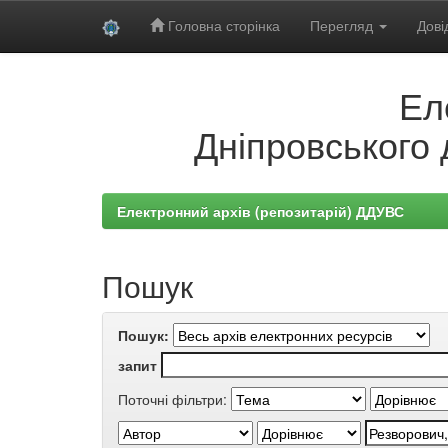
Головна сторінка
Перегляд
Дові
Skip
Ел
navigation
Дніпровського 
Електронний архів (репозитарій) ДДУВС
Пошук
Пошук:
запит
Поточні фільтри: