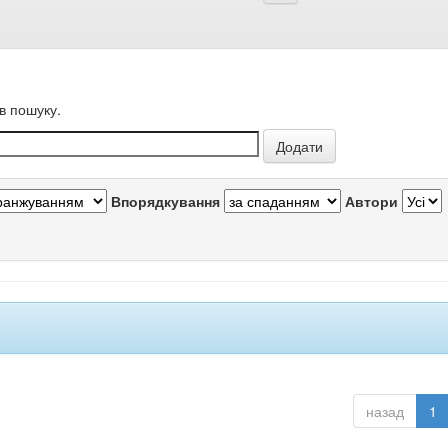
в пошуку.
Впорядкування
Автори
назад
1