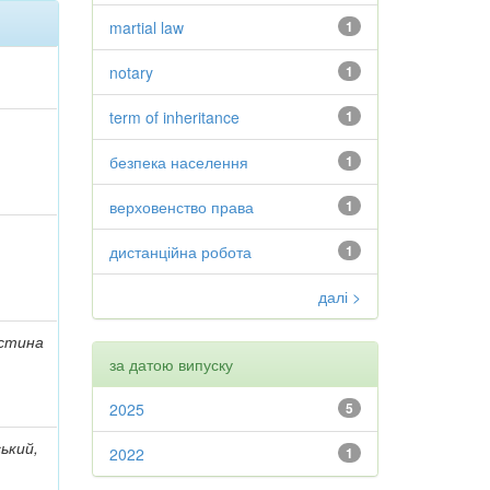
martial law
1
notary
1
term of inheritance
1
безпека населення
1
верховенство права
1
дистанційна робота
1
далі >
истина
за датою випуску
2025
5
ький,
2022
1