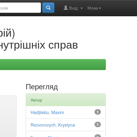
Вхід:
Мова
ій)
нутрішніх справ
Перегляд
Автор
Hadjiiskiu, Maxim
1
Rezvorovych, Krystyna
1