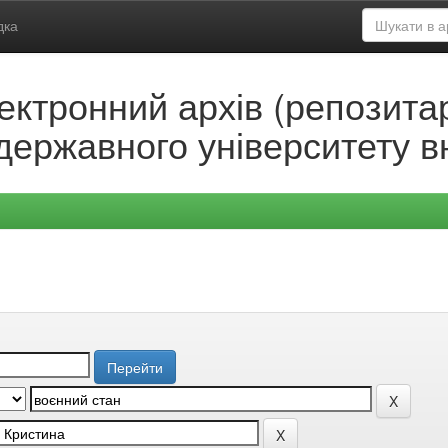
дка
ектронний архів (репозитар
державного університету в