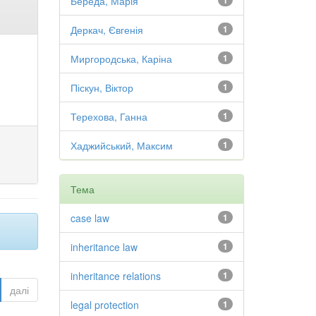
Береда, Марія
1
Деркач, Євгенія
1
Миргородська, Каріна
1
Піскун, Віктор
1
Терехова, Ганна
1
Хаджийський, Максим
1
Тема
case law
1
inheritance law
1
inheritance relations
1
далі
legal protection
1