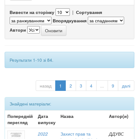
Вивести на сторінку
|
Сортування
Впорядкування
Автори
Результати 1-10 зі 84.
назад
1
2
3
4
...
9
далі
Знайдені матеріали:
Попередній
Дата
Назва
Автор(и)
перегляд
випуску
2022
Захист прав та
ДДУВС