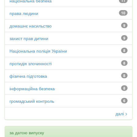
національна безпека
11
права людини
10
домашнє насильство
9
захист прав дитини
9
Національна поліція України
8
протидія злочинності
8
фізична підготовка
8
інформаційна безпека
8
громадський контроль
6
далі >
за датою випуску