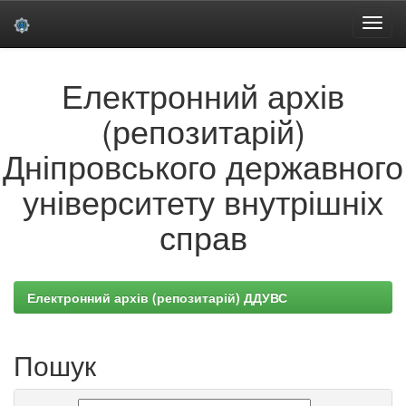
Skip
Електронний архів
navigation
(репозитарій)
Дніпровського державного
університету внутрішніх
справ
Електронний архів (репозитарій) ДДУВС
Пошук