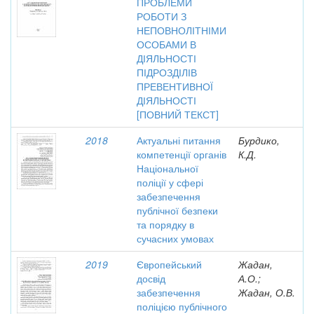
ПРОБЛЕМИ
РОБОТИ З
НЕПОВНОЛІТНІМИ
ОСОБАМИ В
ДІЯЛЬНОСТІ
ПІДРОЗДІЛІВ
ПРЕВЕНТИВНОЇ
ДІЯЛЬНОСТІ
[ПОВНИЙ ТЕКСТ]
2018
Актуальні питання
Бурдико,
компетенції органів
К.Д.
Національної
поліції у сфері
забезпечення
публічної безпеки
та порядку в
сучасних умовах
2019
Європейський
Жадан,
досвід
А.О.;
забезпечення
Жадан, О.В.
поліцією публічного