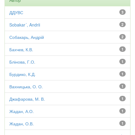
Автор
ДДУВС
3
Sobakar´, Andrii
2
Собакарь, Андрій
2
Бахчев, К.В.
1
Блінова, Г.О.
1
Бурдико, К.Д.
1
Вахницька, О. О.
1
Джафарова, М. В.
1
Жадан, А.О.
1
Жадан, О.В.
1