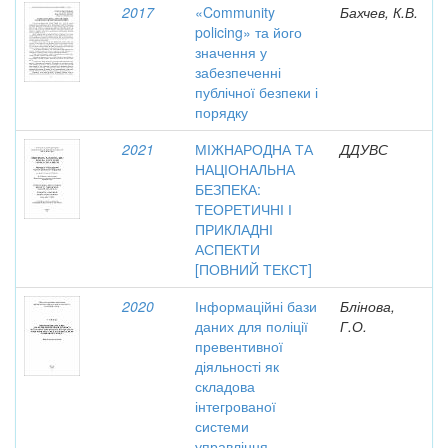
2017
«Community
Бахчев, К.В.
policing» та його
значення у
забезпеченні
публічної безпеки і
порядку
2021
МІЖНАРОДНА ТА
ДДУВС
НАЦІОНАЛЬНА
БЕЗПЕКА:
ТЕОРЕТИЧНІ І
ПРИКЛАДНІ
АСПЕКТИ
[ПОВНИЙ ТЕКСТ]
2020
Інформаційні бази
Блінова,
даних для поліції
Г.О.
превентивної
діяльності як
складова
інтегрованої
системи
управління