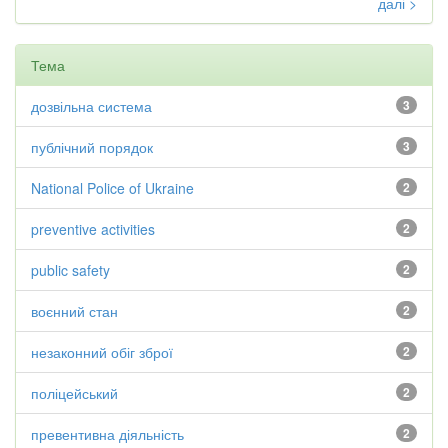
далі >
Тема
дозвільна система
3
публічний порядок
3
National Police of Ukraine
2
preventive activities
2
public safety
2
воєнний стан
2
незаконний обіг зброї
2
поліцейський
2
превентивна діяльність
2