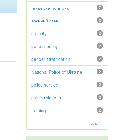
гендерна політика
7
воєнний стан
3
equality
2
gender policy
2
gender stratification
2
National Police of Ukraine
2
police service
2
public relations
2
training
2
далі >