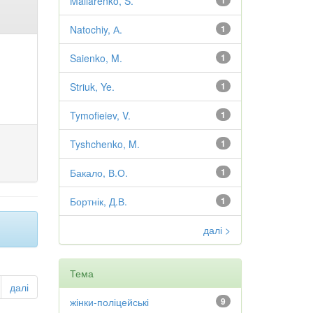
Maliarenko, S.
1
Natochiy, А.
1
Saienko, M.
1
Striuk, Ye.
1
Tymofieiev, V.
1
Tyshchenko, M.
1
Бакало, В.О.
1
Бортнік, Д.В.
1
далі >
Тема
далі
жінки-поліцейські
9