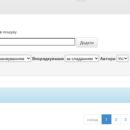
в пошуку.
Впорядкування
Автори
назад
1
2
3