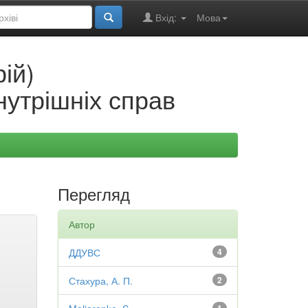
Вхід:
Мова
ій)
нутрішніх справ
Перегляд
Автор
ДДУВС
4
Стахура, А. П.
2