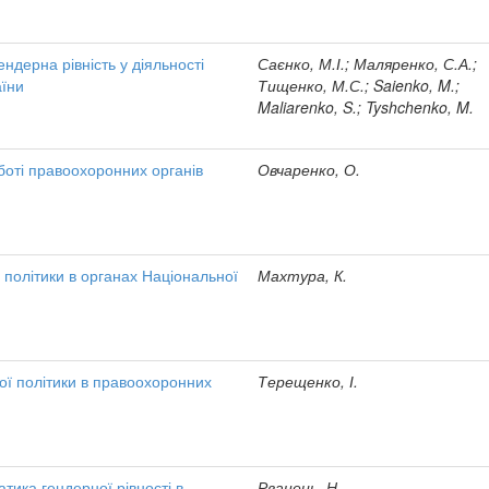
ендерна рівність у діяльності
Саєнко, М.І.; Маляренко, С.А.;
аїни
Тищенко, М.С.; Saienko, M.;
Maliarenko, S.; Tyshchenko, M.
боті правоохоронних органів
Овчаренко, О.
політики в органах Національної
Махтура, К.
ої політики в правоохоронних
Терещенко, І.
тика гендерної рівності в
Рванець, Н.