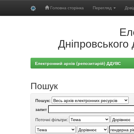
Головна сторінка
Перегляд
Дові
Skip
Ел
navigation
Дніпровського 
Електронний архів (репозитарій) ДДУВС
Пошук
Пошук:
запит
Поточні фільтри: