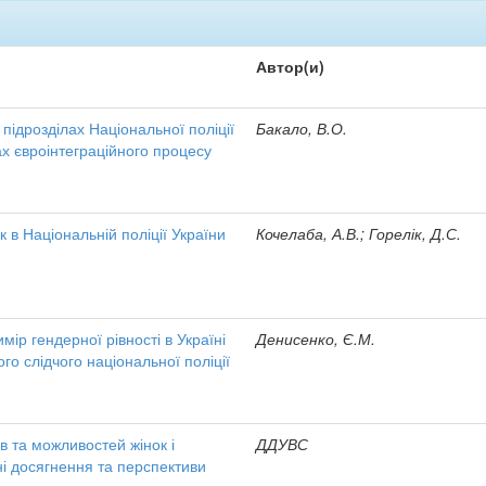
Автор(и)
 підрозділах Національної поліції
Бакало, В.О.
ах євроінтеграційного процесу
 в Національній поліції України
Кочелаба, А.В.; Горелік, Д.С.
ір гендерної рівності в Україні
Денисенко, Є.М.
ого слідчого національної поліції
в та можливостей жінок і
ДДУВС
сні досягнення та перспективи