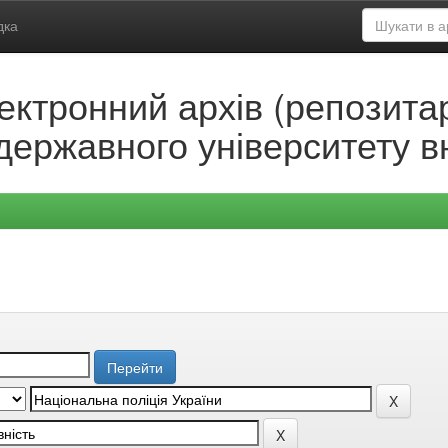
дка
ектронний архів (репозитар
державного університету в