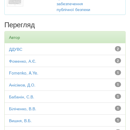
забезпечення
публічної безпеки
Перегляд
Автор
ДДУВС
2
Фоменко, А.Є.
2
Fomenko, A.Ye.
1
Анісімов, Д.О.
1
Бабанін, С.В.
1
Біліченко, В.В.
1
Вишня, В.Б.
1