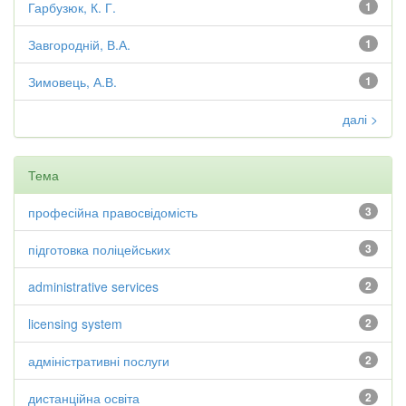
Гарбузюк, К. Г.
1
Завгородній, В.А.
1
Зимовець, А.В.
1
далі >
Тема
професійна правосвідомість
3
підготовка поліцейських
3
administrative services
2
licensing system
2
адміністративні послуги
2
дистанційна освіта
2