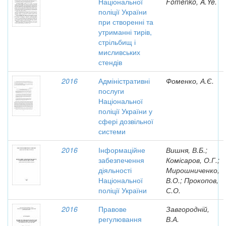
Національної
Fomenko, A.Ye.
поліції України
при створенні та
утриманні тирів,
стрільбищ і
мисливських
стендів
2016
Адміністративні
Фоменко, А.Є.
послуги
Національної
поліції України у
сфері дозвільної
системи
2016
Інформаційне
Вишня, В.Б.;
забезпечення
Комісаров, О.Г.;
діяльності
Мирошниченко,
Національної
В.О.; Прокопов,
поліції України
С.О.
2016
Правове
Завгородній,
регулювання
В.А.