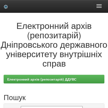
Skip
Електронний архів
navigation
(репозитарій)
Дніпровського державного
університету внутрішніх
справ
Електронний архів (репозитарій) ДДУВС
Пошук