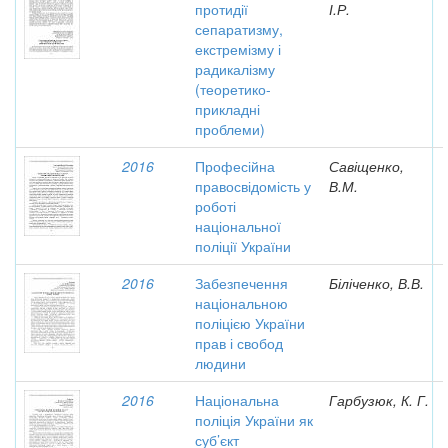
протидії
І.Р.
сепаратизму,
екстремізму і
радикалізму
(теоретико-
прикладні
проблеми)
2016
Професійна
Савіщенко,
правосвідомість у
В.М.
роботі
національної
поліції України
2016
Забезпечення
Біліченко, В.В.
національною
поліцією України
прав і свобод
людини
2016
Національна
Гарбузюк, К. Г.
поліція України як
суб’єкт