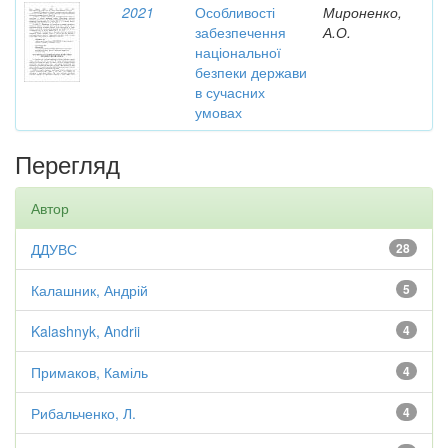
2021
Особливості
Мироненко,
забезпечення
А.О.
національної
безпеки держави
в сучасних
умовах
Перегляд
Автор
ДДУВС
28
Калашник, Андрій
5
Kalashnyk, Andrii
4
Примаков, Каміль
4
Рибальченко, Л.
4