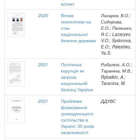
аспект
2020
Вплив
Лазарєв, В.О.;
геополітики на
Сидорова,
стан
Е.О.; Палешко,
національної
Я.С.; Lazaryev,
безпеки держави
V.O.; Sydorova,
E.O.; Paleshko,
Ya.S.
2021
Політична
Рибалкін, А.О.;
корупція як
Тараніна, М.В.;
загроза
Rybalkin, A.;
національній
Taranina, M.
безпеці України
2021
Проблеми
ДДУВС
формування
громадянського
суспільства в
Україні: 30 років
незалежності