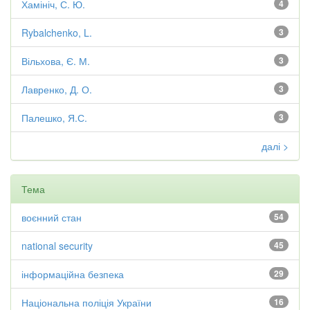
Хамініч, С. Ю.
4
Rybalchenko, L.
3
Вільхова, Є. М.
3
Лавренко, Д. О.
3
Палешко, Я.С.
3
далі >
Тема
воєнний стан
54
national security
45
інформаційна безпека
29
Національна поліція України
16