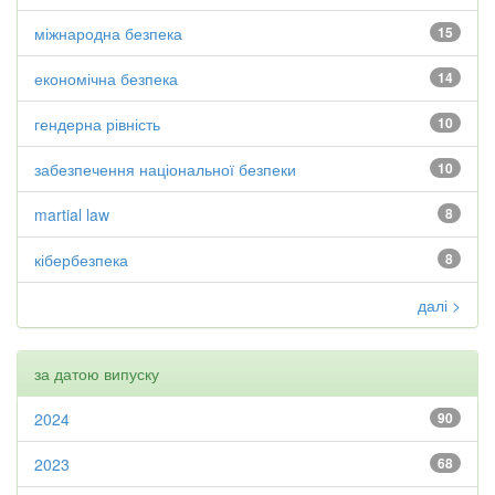
міжнародна безпека
15
економічна безпека
14
гендерна рівність
10
забезпечення національної безпеки
10
martial law
8
кібербезпека
8
далі >
за датою випуску
2024
90
2023
68