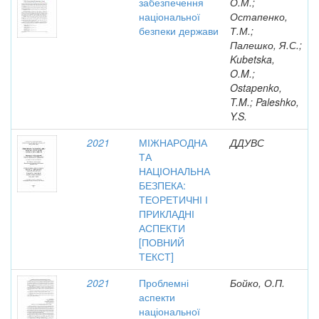
забезпечення
О.М.;
національної
Остапенко,
безпеки держави
Т.М.;
Палешко, Я.С.;
Kubetska,
O.M.;
Ostapenko,
T.M.; Paleshko,
Y.S.
2021
МІЖНАРОДНА
ДДУВС
ТА
НАЦІОНАЛЬНА
БЕЗПЕКА:
ТЕОРЕТИЧНІ І
ПРИКЛАДНІ
АСПЕКТИ
[ПОВНИЙ
ТЕКСТ]
2021
Проблемні
Бойко, О.П.
аспекти
національної