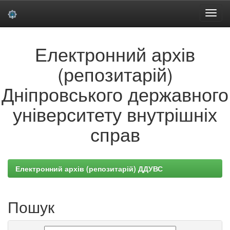
Skip
Електронний архів
navigation
(репозитарій)
Дніпровського державного
університету внутрішніх
справ
Електронний архів (репозитарій) ДДУВС
Пошук