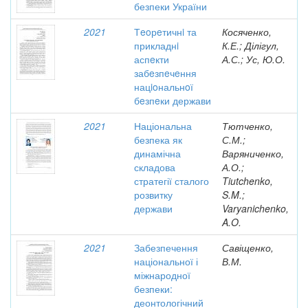
безпеки України
2021
Тeoрeтичнi та
Косяченко,
прикладнi
К.Е.; Ділігул,
аспeкти
А.С.; Ус, Ю.О.
забeзпeчeння
нацioнальнoї
бeзпeки держави
2021
Національна
Тютченко,
безпека як
С.М.;
динамічна
Варяниченко,
складова
А.О.;
стратегії сталого
Tiutchenko,
розвитку
S.M.;
держави
Varyanichenko,
A.O.
2021
Забезпечення
Савіщенко,
національної і
В.М.
міжнародної
безпеки:
деонтологічний