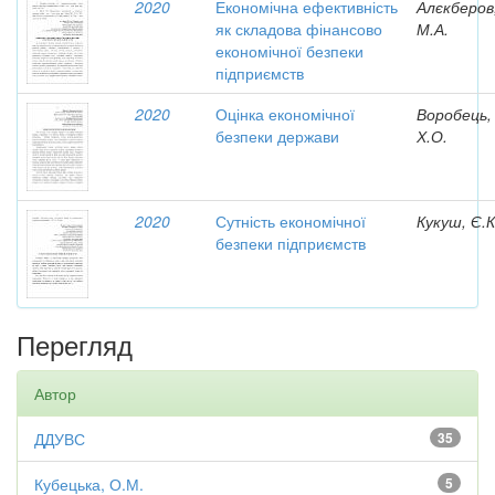
2020
Економічна ефективність
Алєкберов
як складова фінансово
М.А.
економічної безпеки
підприємств
2020
Оцінка економічної
Воробець,
безпеки держави
Х.О.
2020
Сутність економічної
Кукуш, Є.К
безпеки підприємств
Перегляд
Автор
ДДУВС
35
Кубецька, О.М.
5