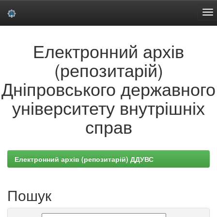
Skip
Електронний архів
navigation
(репозитарій)
Дніпровського державного
університету внутрішніх
справ
Електронний архів (репозитарій) ДДУВС
Пошук