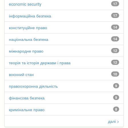
economic security
17
інформаційна безпека
17
конституційне право
14
національна безпека
14
міжнародне право
12
теорія та історія держави і права
12
воєнний стан
10
правоохоронна діяльність
9
фінансова безпека
9
кримінальне право
8
далі >