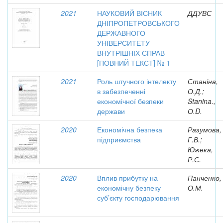
2021
НАУКОВИЙ ВІСНИК
ДДУВС
ДНІПРОПЕТРОВСЬКОГО
ДЕРЖАВНОГО
УНІВЕРСИТЕТУ
ВНУТРІШНІХ СПРАВ
[ПОВНИЙ ТЕКСТ] № 1
2021
Роль штучного інтелекту
Станіна,
в забезпеченні
О.Д.;
економічної безпеки
Stanina.,
держави
О.D.
2020
Економічна безпека
Разумова,
підприємства
Г.В.;
Южека,
Р.С.
2020
Вплив прибутку на
Панченко,
економічну безпеку
О.М.
суб’єкту господарювання