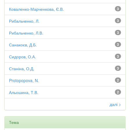
Коваленко-Марченкова, Є.В.
3
Рибальченко, Л.
3
Рибальченко, Л.В.
3
Санакоєв, Д.Б.
3
Сидоров, О.А.
3
Станіна, О.Д.
3
Protopopova, N.
2
Альошина, Т.В.
2
далі >
Тема