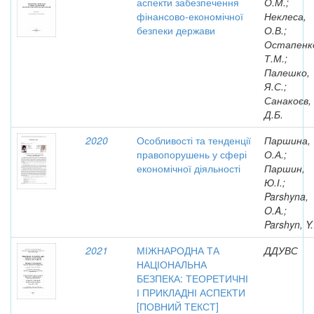
аспекти забезпечення
О.М.;
фінансово-економічної
Неклеса,
безпеки держави
О.В.;
Остапенк
Т.М.;
Палешко,
Я.С.;
Санакоєв,
Д.Б.
2020
Особливості та тенденції
Паршина,
правопорушень у сфері
О.А.;
економічної діяльності
Паршин,
Ю.І.;
Parshyna,
O.A.;
Parshyn, Y.
2021
МІЖНАРОДНА ТА
ДДУВС
НАЦІОНАЛЬНА
БЕЗПЕКА: ТЕОРЕТИЧНІ
І ПРИКЛАДНІ АСПЕКТИ
[ПОВНИЙ ТЕКСТ]