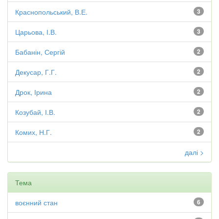
Краснопольський, В.Е.
3
Царьова, І.В.
3
Бабанін, Сергій
2
Декусар, Г.Г.
2
Дрок, Ірина
2
Козубай, І.В.
2
Комих, Н.Г.
2
далі >
Тема
воєнний стан
6