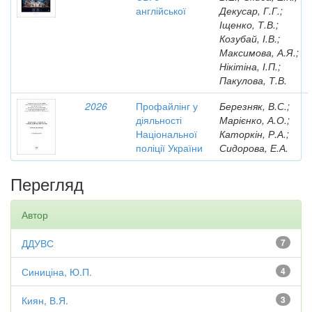
англійської
Декусар, Г.Г.;
Іщенко, Т.В.;
Козубай, І.В.;
Максимова, А.Я.;
Нікітіна, І.П.;
Пакулова, Т.В.
2026
Профайлінг у
Березняк, В.С.;
діяльності
Марієнко, А.О.;
Національної
Каторкін, Р.А.;
поліції України
Сидорова, Е.А.
Перегляд
Автор
ДДУВС
7
Синиціна, Ю.П.
4
Киян, В.Я.
3