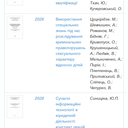
кваліфікації
Ткач, Ю.;
Кучеровський, О.
2026
Використання
Цуцкірідзе, М.;
спеціальних
Шевчишен, А.;
знань під час
Романов, М.;
розслідування
Бідняк, Г.;
кримінальних
Кривопуск, О.;
правопорушень
Крушеницький,
сексуального
А.; Людвік, В.;
характеру
Мельниченко, А.;
відносно дітей
Пиріг, І.;
Плетенець, В.;
Приловський, В.;
Сліпець, О.;
Чепурко, В.
2026
Сучасні
Синиціна, Ю.П.
інформаційні
технології в
юридичній
діяльності:
конспект лекцій