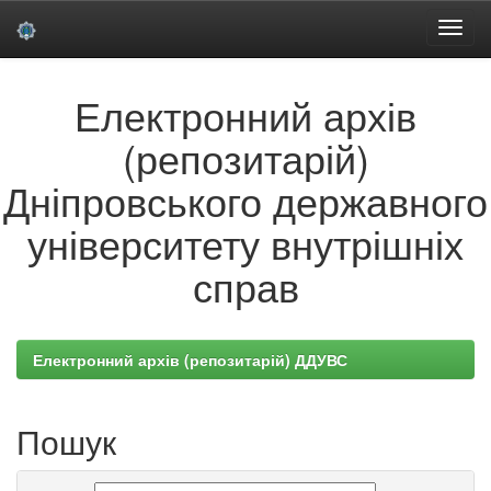
Skip
Електронний архів
navigation
(репозитарій)
Дніпровського державного
університету внутрішніх
справ
Електронний архів (репозитарій) ДДУВС
Пошук