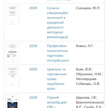
2026
Сучасні
Синиціна, Ю.П.
інформаційні
технології в
юридичній
діяльності:
методичні
рекомендації
2026
Професійно-
Комих, Н.Г.
психологічна
підготовка
поліцейського
2026
Цивільне та
Киян, В.Я.;
торговельне
Обушенко, Н.М.;
право
Нестерцова-
зарубіжних
Собакарь, О.В.
країн
2026
Повний
Царьова, І.В.;
апгрейд для
Краснопольський,
ЄВІ з
В.Е.; Скиба, Е.К.;