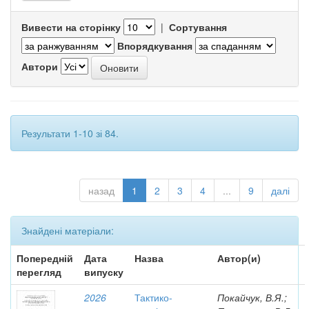
Вивести на сторінку
|
Сортування
Впорядкування
Автори
Результати 1-10 зі 84.
назад
1
2
3
4
...
9
далі
Знайдені матеріали:
Попередній
Дата
Назва
Автор(и)
перегляд
випуску
2026
Тактико-
Покайчук, В.Я.;