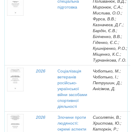
спеціальна
Поливанюк, В.Д.;
підготовка
Миронюк, С.А.;
Мислива, О.О.;
Фурса, В.В.;
Казначеєв, Д.Г.;
Бардін, Є.В.;
Біліченко, В.В.;
Гіденко, Є.С.;
Кушніренко, Р.О.;
Міщенко, К.С.;
Турчанікова, Г.О.
2026
Соціалізація
Чоботько, М.;
ветеранів
Чоботько, І.;
російсько-
Петрушин, Д.;
української
Анісімов, Д.
війни засобами
спортивної
діяльності
2026
Злочини проти
Сисолятін, В.;
людяності:
Христова, Ю.;
окремі аспекти
Каторкін, Р.;