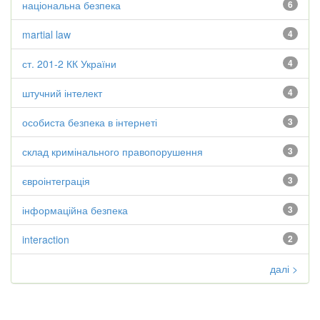
національна безпека
6
martial law
4
ст. 201-2 КК України
4
штучний інтелект
4
особиста безпека в інтернеті
3
склад кримінального правопорушення
3
євроінтеграція
3
інформаційна безпека
3
interaction
2
далі >