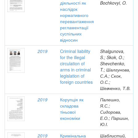
діяльності як
Bochkovyi, O.
наслідок
нормативного
перевантаження
регламентації
суспільних
відносин
2019
Criminal liability
Shalgunova,
for the illegal
S.; Skok, O.;
circulation of
Shevchenko,
arms in criminal
T.; Шалгунова,
legislation of
С.А.; Скок,
foreign countries
О.С.;
Шевченко, Т.В.
2019
Корупція як
Палешко,
складова
Я.С.;
тіньової
Сидорова,
економіки
Е.О.; Паршин,
Ю.І.
2019
Кримінальна
Шаблистий,