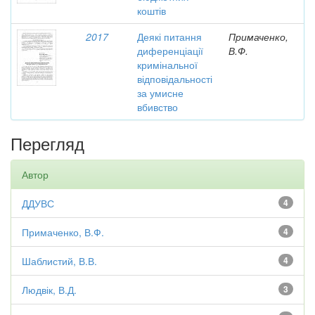
коштів
2017
Деякі питання
Примаченко,
диференціації
В.Ф.
кримінальної
відповідальності
за умисне
вбивство
Перегляд
Автор
ДДУВС
4
Примаченко, В.Ф.
4
Шаблистий, В.В.
4
Людвік, В.Д.
3