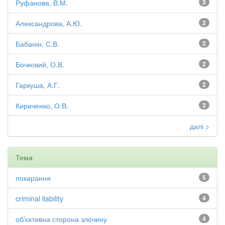
Руфанова, В.М.
3
Александрова, А.Ю.
2
Бабанін, С.В.
2
Бочковий, О.В.
2
Гаркуша, А.Г.
2
Кириченко, О.В.
2
далі >
Тема
покарання
5
criminal liability
4
об’єктивна сторона злочину
4