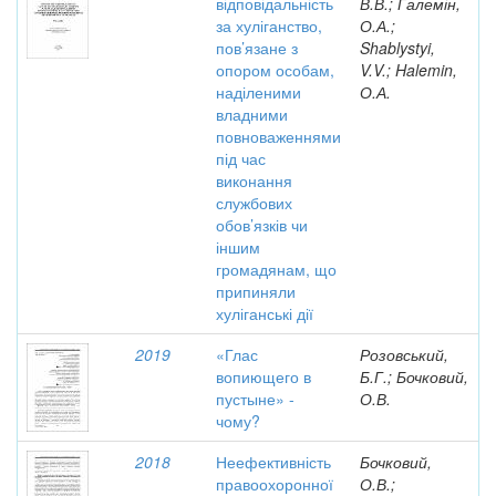
відповідальність
В.В.; Галемін,
за хуліганство,
О.А.;
пов’язане з
Shablystyi,
опором особам,
V.V.; Halemin,
наділеними
О.А.
владними
повноваженнями
під час
виконання
службових
обов’язків чи
іншим
громадянам, що
припиняли
хуліганські дії
2019
«Глас
Розовський,
вопиющего в
Б.Г.; Бочковий,
пустыне» -
О.В.
чому?
2018
Неефективність
Бочковий,
правоохоронної
О.В.;