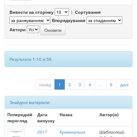
Вивести на сторінку
|
Сортування
Впорядкування
Автори
Результати 1-10 зі 59.
назад
1
2
3
4
...
6
далі
Знайдені матеріали:
Попередній
Дата
Назва
Автор(и)
перегляд
випуску
2017
Кримінальна
Шаблистий,