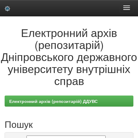
Skip
Електронний архів
navigation
(репозитарій)
Дніпровського державного
університету внутрішніх
справ
Електронний архів (репозитарій) ДДУВС
Пошук