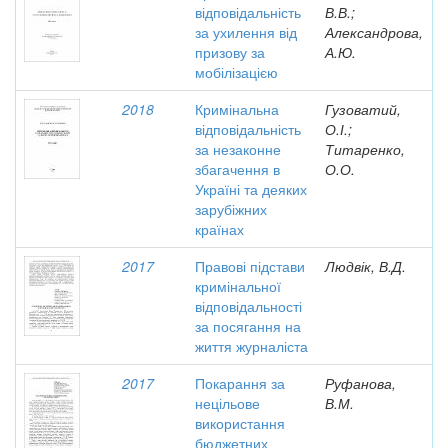
відповідальність
В.В.;
за ухилення від
Александрова,
призову за
А.Ю.
мобілізацією
2018
Кримінальна
Гузоватий,
відповідальність
О.І.;
за незаконне
Титаренко,
збагачення в
О.О.
Україні та деяких
зарубіжних
країнах
2017
Правові підстави
Людвік, В.Д.
кримінальної
відповідальності
за посягання на
життя журналіста
2017
Покарання за
Руфанова,
нецільове
В.М.
використання
бюджетних