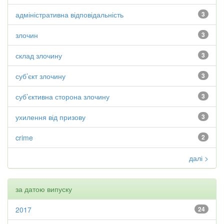
адміністративна відповідальність
3
злочин
3
склад злочину
3
суб’єкт злочину
3
суб’єктивна сторона злочину
3
ухилення від призову
3
crime
2
далі >
за датою випуску
2017
24