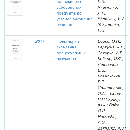
проникненню
В.В.;
заборонених
Якименко,
предметів до
Л.Г.;
установ виконання
Shablysty, V.V.;
покарань
Yakymenko,
L.G.
2017
Практикум зі
Бойко, О.П.;
складання
Гаркуша, А.Г.;
процесуальних
Захарко, А.В.;
документів
Кобзар, О.Ф.;
Литвинов,
В.В.;
Рогальська,
В.В.;
Солдатенко,
О.А.; Черняк,
Н.П.; Кричун,
Ю.А.; Boiko,
O.P.;
Harkusha,
A.G.;
Zakharko, A.V.;