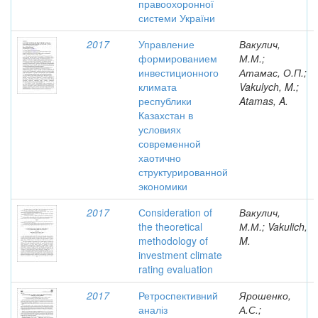
правоохоронної
системи України
2017
Управление
Вакулич,
формированием
М.М.;
инвестиционного
Атамас, О.П.;
климата
Vakulych, M.;
республики
Atamas, A.
Казахстан в
условиях
современной
хаотично
структурированной
экономики
2017
Сonsideration of
Вакулич,
the theoretical
М.М.; Vakulich,
methodology of
M.
investment climate
rating evaluation
2017
Ретроспективний
Ярошенко,
аналіз
А.С.;