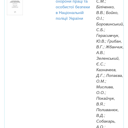
охорони праці та
С.М.;
особистої безпеки
Біліченко,
в Національній
В.В.; Бойко,
поліції України
О.І.;
Боровинський,
С.Б.;
Герасимчук,
Ю.В.; Грибан,
В.Г.; Жбанчик,
А.В.;
Зеленський,
Є.С.;
Казначеєв,
Д.Г.; Лопаєва,
О.М.;
Мислива,
О.О.;
Покайчук,
В.Я.;
Поливанюк,
В.Д.;
Собакарь,
А.О.;