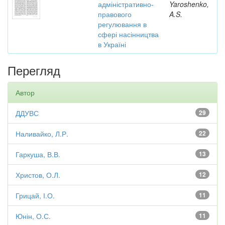
адміністративно-
Yaroshenko,
правового
A.S.
регулювання в
сфері насінництва
в Україні
Перегляд
Автор
ДДУВС
29
Наливайко, Л.Р.
22
Гаркуша, В.В.
13
Христов, О.Л.
12
Грицай, І.О.
11
Юнін, О.С.
11