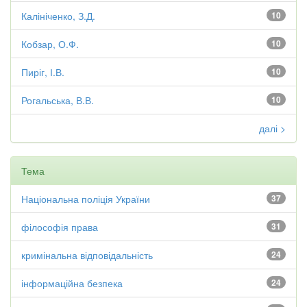
Калініченко, З.Д.
10
Кобзар, О.Ф.
10
Пиріг, І.В.
10
Рогальська, В.В.
10
далі >
Тема
Національна поліція України
37
філософія права
31
кримінальна відповідальність
24
інформаційна безпека
24