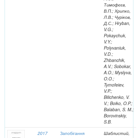
Тимофєєв,
В.П.; Хрипко,
Л.В.; Чуріков,
Д.С.; Hryban,
V.G.;
Pokaychuk,
V.Y.;
Polyvaniuk,
V.D.;
Zhbanchik,
A.V.; Sobokar,
A.O.; Myslyva,
O.O.;
Tymofeiev,
V.P.;
Bilichenko, V.
V.; Boiko, O.P.;
Balaban, S. M.;
Borovinskiy,
S.B.
2017
Запобігання
Шаблистий,