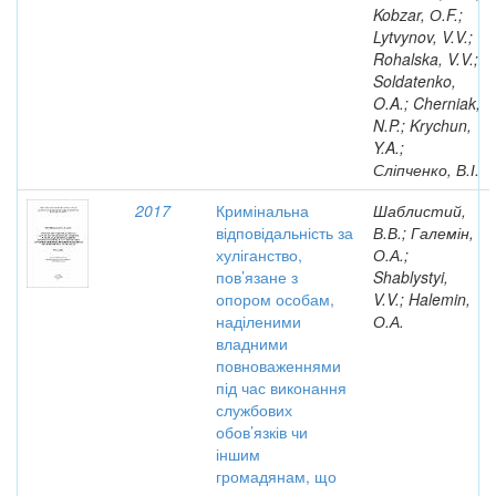
Kobzar, О.F.;
Lytvynov, V.V.;
Rohalska, V.V.;
Soldatenko,
O.A.; Cherniak,
N.P.; Krychun,
Y.A.;
Сліпченко, В.І.
2017
Кримінальна
Шаблистий,
відповідальність за
В.В.; Галемін,
хуліганство,
О.А.;
пов’язане з
Shablystyi,
опором особам,
V.V.; Halemin,
наділеними
О.А.
владними
повноваженнями
під час виконання
службових
обов’язків чи
іншим
громадянам, що