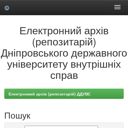
Skip
Електронний архів
navigation
(репозитарій)
Дніпровського державного
університету внутрішніх
справ
Електронний архів (репозитарій) ДДУВС
Пошук