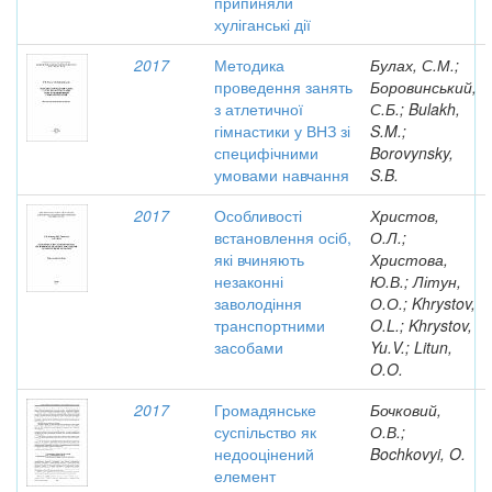
припиняли
хуліганські дії
2017
Методика
Булах, С.М.;
проведення занять
Боровинський,
з атлетичної
С.Б.; Bulakh,
гімнастики у ВНЗ зі
S.M.;
специфічними
Borovynsky,
умовами навчання
S.B.
2017
Особливості
Христов,
встановлення осіб,
О.Л.;
які вчиняють
Христова,
незаконні
Ю.В.; Літун,
заволодіння
О.О.; Khrystov,
транспортними
O.L.; Khrystov,
засобами
Yu.V.; Litun,
O.O.
2017
Громадянське
Бочковий,
суспільство як
О.В.;
недооцінений
Bochkovyi, O.
елемент