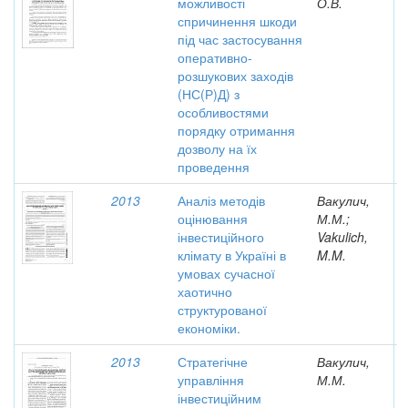
можливості
О.В.
спричинення шкоди
під час застосування
оперативно-
розшукових заходів
(НС(Р)Д) з
особливостями
порядку отримання
дозволу на їх
проведення
2013
Аналіз методів
Вакулич,
оцінювання
М.М.;
інвестиційного
Vakulich,
клімату в Україні в
M.M.
умовах сучасної
хаотично
структурованої
економіки.
2013
Стратегічне
Вакулич,
управління
М.М.
інвестиційним