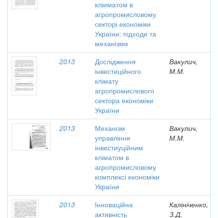
кліиматом в
агропромисловому
секторі економіки
України: підходи та
механізми
2013
Дослідження
Вакулич,
інвестиційного
М.М.
клімату
агропромислового
сектора економіки
України
2013
Механізм
Вакулич,
управління
М.М.
інвестиуційним
кліматом в
агропромисловому
комплексі економіки
України
2013
Інноваційна
Калініченко,
активність
З.Д.