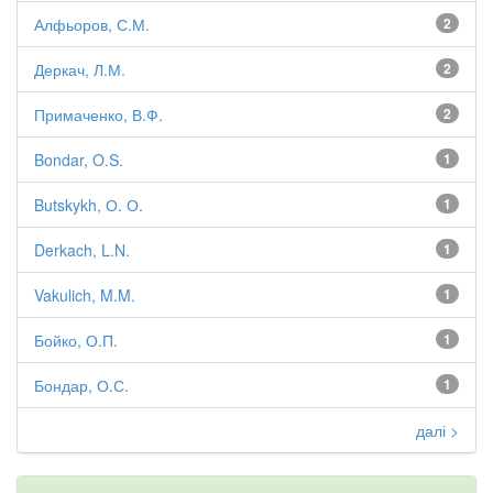
Алфьоров, С.М.
2
Деркач, Л.М.
2
Примаченко, В.Ф.
2
Bondar, O.S.
1
Butskykh, О. О.
1
Derkach, L.N.
1
Vakulich, M.M.
1
Бойко, О.П.
1
Бондар, О.С.
1
далі >