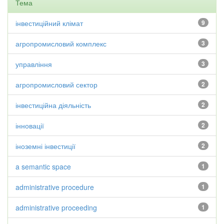
Тема
інвестиційний клімат
9
агропромисловий комплекс
3
управління
3
агропромисловий сектор
2
інвестиційна діяльність
2
інновації
2
іноземні інвестиції
2
a semantic space
1
administrative procedure
1
administrative proceeding
1