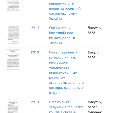
підприємств і її
вплив на реальний
сектор економіки
України
2013
Оцінка стану
Вакулич,
інвестиційного
М.М.
клімату регіонів
України
2013
Инвестиционный
Вакулич,
контроллинг как
М.М.
инструмент
управления
инвестиционным
климатом
агропромышленного
сектора: сущность и
задачи
2013
Ефективність
Вакулич,
залучення грошових
М.М.;
коштів в системі
Вареник,