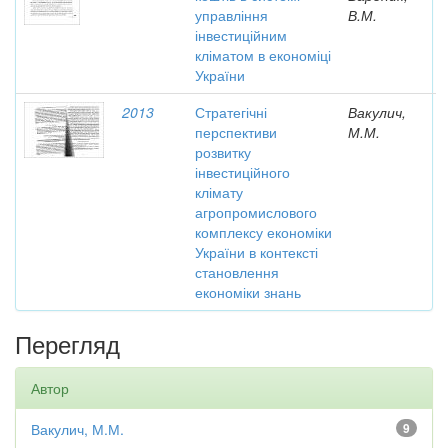
управління
В.М.
інвестиційним
кліматом в економіці
України
2013
Стратегічні
Вакулич,
перспективи
М.М.
розвитку
інвестиційного
клімату
агропромислового
комплексу економіки
України в контексті
становлення
економіки знань
Перегляд
Автор
Вакулич, М.М.
9