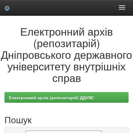
Skip
Електронний архів
navigation
(репозитарій)
Дніпровського державного
університету внутрішніх
справ
Електронний архів (репозитарій) ДДУВС
Пошук