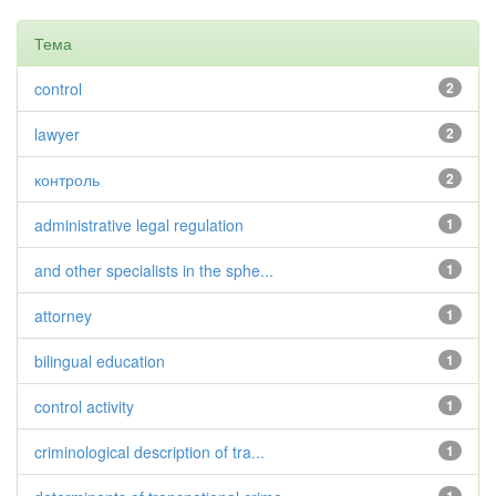
Тема
control
2
lawyer
2
контроль
2
administrative legal regulation
1
and other specialists in the sphe...
1
attorney
1
bilingual education
1
control activity
1
criminological description of tra...
1