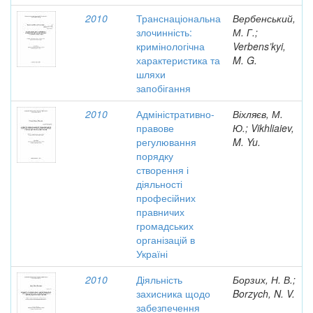
2010
Транснаціональна
Вербенський,
злочинність:
М. Г.;
кримінологічна
Verbens’kyi,
характеристика та
M. G.
шляхи
запобігання
2010
Адміністративно-
Віхляєв, М.
правове
Ю.; Vikhliaiev,
регулювання
M. Yu.
порядку
створення і
діяльності
професійних
правничих
громадських
організацій в
Україні
2010
Діяльність
Борзих, Н. В.;
захисника щодо
Borzych, N. V.
забезпечення