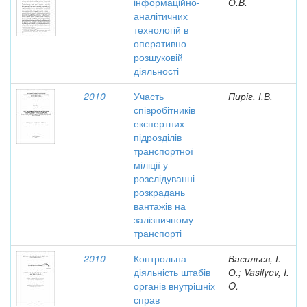
інформаційно-
О.В.
аналітичних
технологій в
оперативно-
розшуковій
діяльності
2010
Участь
Пиріг, І.В.
співробітників
експертних
підрозділів
транспортної
міліції у
розслідуванні
розкрадань
вантажів на
залізничному
транспорті
2010
Контрольна
Васильєв, І.
діяльність штабів
О.; Vasilyev, I.
органів внутрішніх
O.
справ