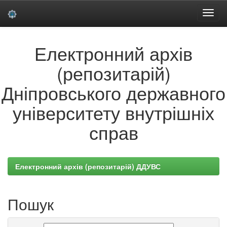
Skip
Електронний архів
navigation
(репозитарій)
Дніпровського державного
університету внутрішніх
справ
Електронний архів (репозитарій) ДДУВС
Пошук