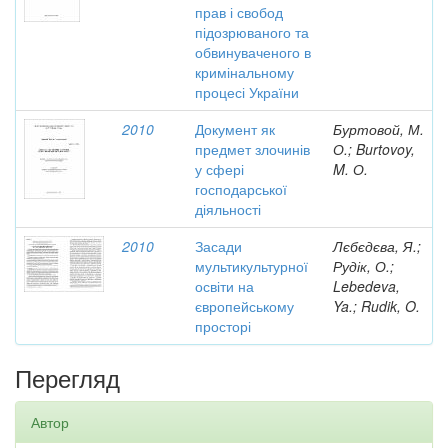
прав і свобод
підозрюваного та
обвинуваченого в
кримінальному
процесі України
2010
Документ як
Буртовой, М.
предмет злочинів
О.; Burtovoy,
у сфері
M. О.
господарської
діяльності
2010
Засади
Лєбєдєва, Я.;
мультикультурної
Рудік, О.;
освіти на
Lebedeva,
європейському
Ya.; Rudik, O.
просторі
Перегляд
Автор