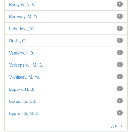
Borzych, N. V.
1
Burtovoy, M. О.
1
Lebedeva, Ya.
1
Rudik, O.
1
Vasilyev, I. O.
1
Verbens’kyi, M. G.
1
Vikhliaiev, M. Yu.
1
Борзих, Н. В.
1
Бочковий, О.В.
1
Буртовой, М. О.
1
далі >