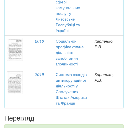
сфері
комунальних
послуг у
Литовській
Республіці та
Україні
2018
Соціально-
Карпенко,
профілактична
Р.В.
діяльність
запобігання
злочинності
2019
Система заходів
Карпенко,
антикорупційної
Р.В.
діяльності у
Сполучених
Штатах Америки
та Франції
Перегляд