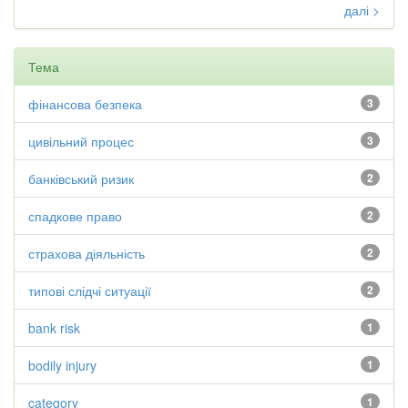
далі >
Тема
фінансова безпека
3
цивільний процес
3
банківський ризик
2
спадкове право
2
страхова діяльність
2
типові слідчі ситуації
2
bank risk
1
bodily injury
1
category
1