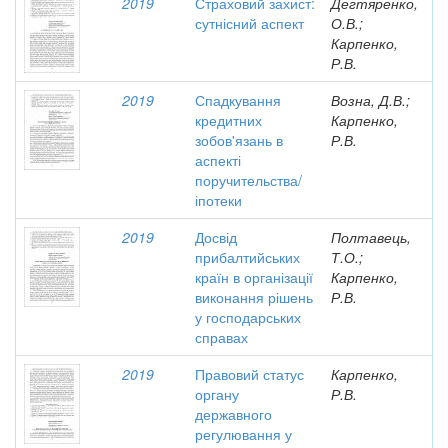
2019
Страховий захист:
Дегтяренко,
сутнісний аспект
О.В.;
Карпенко,
Р.В.
2019
Спадкування
Возна, Д.В.;
кредитних
Карпенко,
зобов'язань в
Р.В.
аспекті
поручительства/
іпотеки
2019
Досвід
Полтавець,
прибалтийських
Т.О.;
країн в організації
Карпенко,
виконання рішень
Р.В.
у господарських
справах
2019
Правовий статус
Карпенко,
органу
Р.В.
державного
регулювання у