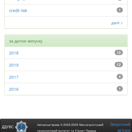
credit risk
1
далі >
за датою випуску
2018
12
2019
12
2017
4
2016
1
Зворотний
Авторські права © 2002-2005 Массачусетський
ДДУВС
зв’язок
технологічний інститут та Х’юлет Пакард