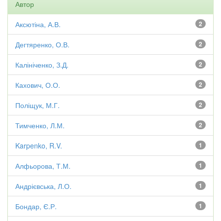
Автор
Аксютіна, А.В.
2
Дегтяренко, О.В.
2
Калініченко, З.Д.
2
Кахович, О.О.
2
Поліщук, М.Г.
2
Тимченко, Л.М.
2
Karpenko, R.V.
1
Алфьорова, Т.М.
1
Андрієвська, Л.О.
1
Бондар, Є.Р.
1