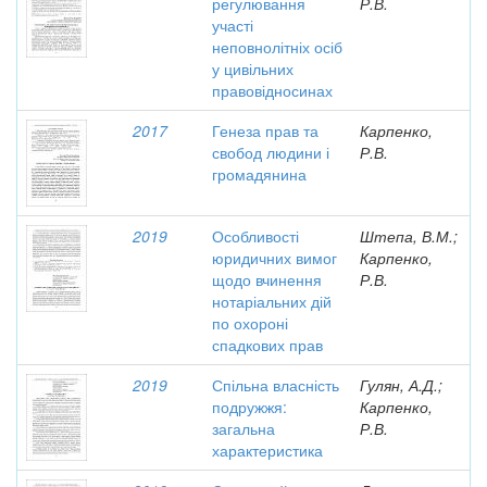
регулювання
Р.В.
участі
неповнолітніх осіб
у цивільних
правовідносинах
2017
Генеза прав та
Карпенко,
свобод людини і
Р.В.
громадянина
2019
Особливості
Штепа, В.М.;
юридичних вимог
Карпенко,
щодо вчинення
Р.В.
нотаріальних дій
по охороні
спадкових прав
2019
Спільна власність
Гулян, А.Д.;
подружжя:
Карпенко,
загальна
Р.В.
характеристика