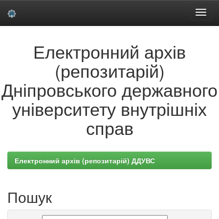
Skip
Електронний архів
navigation
(репозитарій)
Дніпровського державного
університету внутрішніх
справ
Електронний архів (репозитарій) ДДУВС
Пошук