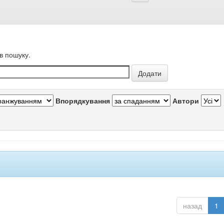
в пошуку.
Впорядкування
Автори
назад
1