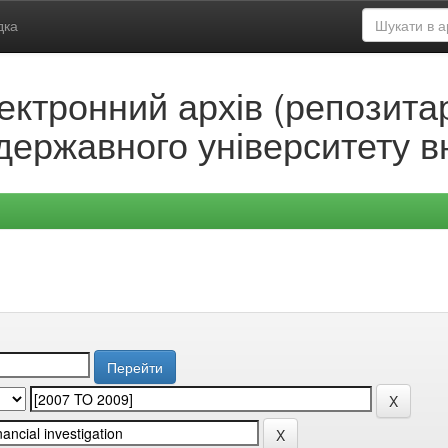
дка
ектронний архів (репозитар
державного університету в