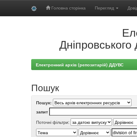
Головна сторінка
Перегляд
Дові
Skip
Ел
navigation
Дніпровського 
Електронний архів (репозитарій) ДДУВС
Пошук
Пошук:
запит
Поточні фільтри: