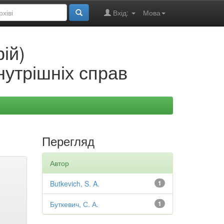
Вхід:
Мова
ій)
нутрішніх справ
Перегляд
Автор
Butkevich, S. A.
1
Буткевич, С. А.
1