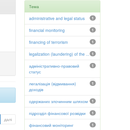
Тема
administrative and legal status
1
financial monitoring
1
financing of terrorism
1
legalization (laundering) of the ...
1
адміністративно-правовий
1
статус
легалізація (відмивання)
1
доходів
одержаних злочинним шляхом
1
підрозділ фінансової розвідки
1
далі
фінансовий моніторинг
1