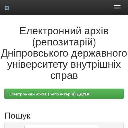
Skip
Електронний архів
navigation
(репозитарій)
Дніпровського державного
університету внутрішніх
справ
Електронний архів (репозитарій) ДДУВС
Пошук