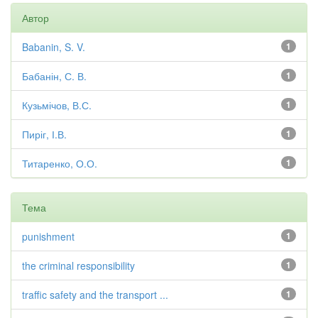
Автор
Babanin, S. V.
1
Бабанін, С. В.
1
Кузьмічов, В.С.
1
Пиріг, І.В.
1
Титаренко, О.О.
1
Тема
punishment
1
the criminal responsibility
1
traffic safety and the transport ...
1