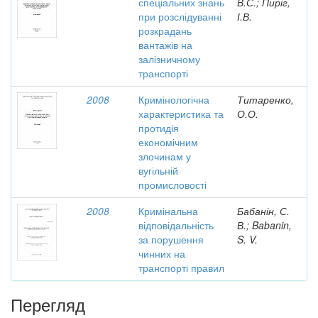
спеціальних знань
В.С.; Пиріг,
при розслідуванні
І.В.
розкрадань
вантажів на
залізничному
транспорті
2008
Кримінологічна
Титаренко,
характеристика та
О.О.
протидія
економічним
злочинам у
вугільній
промисловості
2008
Кримінальна
Бабанін, С.
відповідальність
В.; Babanin,
за порушення
S. V.
чинних на
транспорті правил
Перегляд