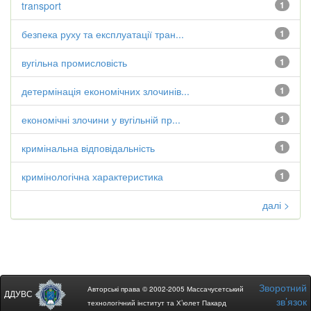
transport
1
безпека руху та експлуатації тран...
1
вугільна промисловість
1
детермінація економічних злочинів...
1
економічні злочини у вугільній пр...
1
кримінальна відповідальність
1
кримінологічна характеристика
1
далі >
Зворотний
Авторські права © 2002-2005 Массачусетський
ДДУВС
зв’язок
технологічний інститут та Х’юлет Пакард