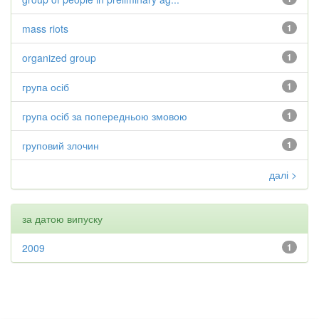
mass riots
1
organized group
1
група осіб
1
група осіб за попередньою змовою
1
груповий злочин
1
далі >
за датою випуску
2009
1