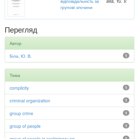
відповідальність за
Bila, Yu. V.
групові злочини
Перегляд
Автор
Біла, Ю. В.
1
Тема
complicity
1
criminal organization
1
group crime
1
group of people
1
group of people in preliminary ag...
1