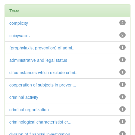
Тема
complicity
2
співучасть
2
(prophylaxis, prevention) of admi...
1
administrative and legal status
1
circumstances which exclude crimi...
1
cooperation of subjects in preven...
1
criminal activity
1
criminal organization
1
criminological characteristiof cr...
1
division of financial investigation
1