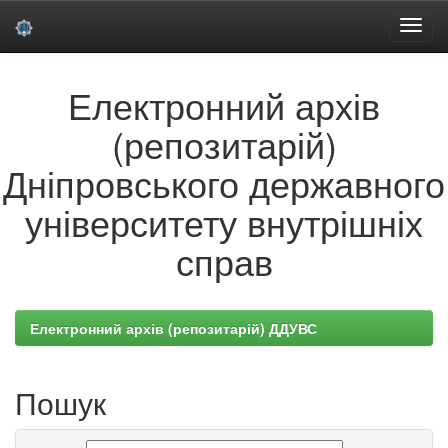
Skip
Електронний архів
navigation
(репозитарій)
Дніпровського державного
університету внутрішніх
справ
Електронний архів (репозитарій) ДДУВС
Пошук