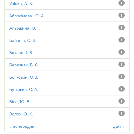
Volokh, A. K.
1
Абросімова, Ю. А.
1
Альошина, О. І.
1
Бабанін, С. В.
1
Баклан, І. В.
1
Березняк, В. С.
1
Бочковий, О.В.
1
Буткевич, С. А.
1
Біла, Ю. В.
1
Волох, О. К.
1
< попередня
далі >