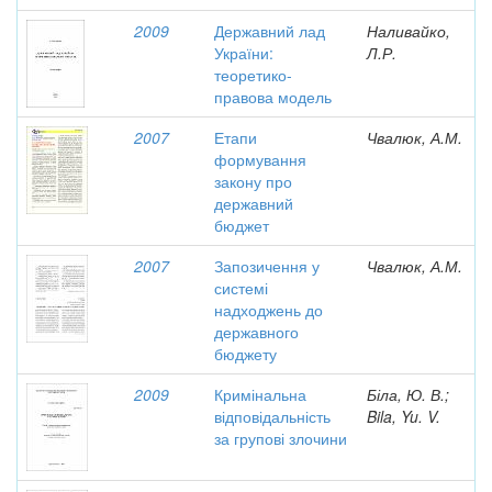
2009
Державний лад
Наливайко,
України:
Л.Р.
теоретико-
правова модель
2007
Етапи
Чвалюк, А.М.
формування
закону про
державний
бюджет
2007
Запозичення у
Чвалюк, А.М.
системі
надходжень до
державного
бюджету
2009
Кримінальна
Біла, Ю. В.;
відповідальність
Bila, Yu. V.
за групові злочини