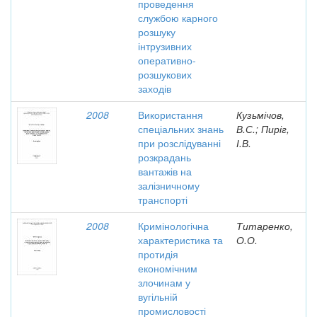
проведення
службою карного
розшуку
інтрузивних
оперативно-
розшукових
заходів
2008
Використання
Кузьмічов,
спеціальних знань
В.С.; Пиріг,
при розслідуванні
І.В.
розкрадань
вантажів на
залізничному
транспорті
2008
Кримінологічна
Титаренко,
характеристика та
О.О.
протидія
економічним
злочинам у
вугільній
промисловості