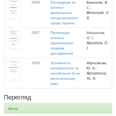
2009
Екстрадиція як
Березняк, В.
інститут
С.;
кримінально-
Bereznyak, V.
процесуального
S.
права України
2007
Провокація
Альошина,
злочину
О. І.;
(кримінально-
Alyoshina, O.
правове
I.
дослідження)
2009
Злочинність
Абросімова,
неповнолітніх та
Ю. А.;
запобігання їй на
Abrosimova,
регіональному
Yu. A.
рівні
Перегляд
Автор