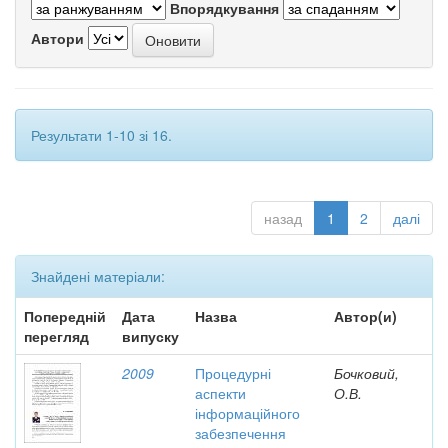
Впорядкування
Автори
Результати 1-10 зі 16.
назад
1
2
далі
Знайдені матеріали:
Попередній
Дата
Назва
Автор(и)
перегляд
випуску
2009
Процедурні
Бочковий,
аспекти
О.В.
інформаційного
забезпечення