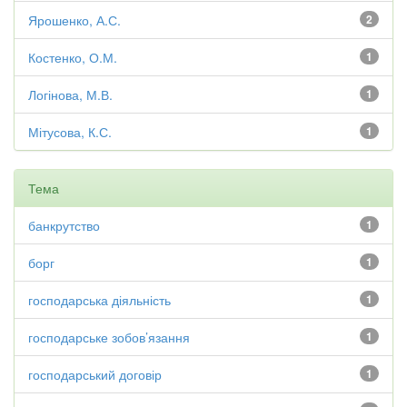
Ярошенко, А.С.
2
Костенко, О.М.
1
Логінова, М.В.
1
Мітусова, К.С.
1
Тема
банкрутство
1
борг
1
господарська діяльність
1
господарське зобов’язання
1
господарський договір
1