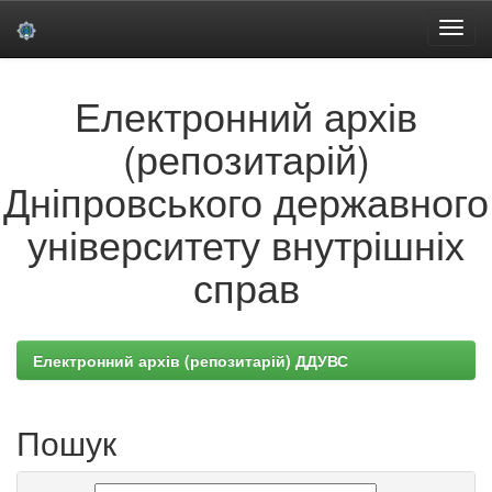
Skip
Електронний архів
navigation
(репозитарій)
Дніпровського державного
університету внутрішніх
справ
Електронний архів (репозитарій) ДДУВС
Пошук