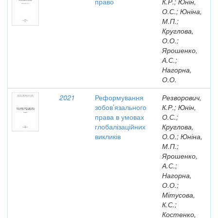
право
К.Р.; Юнін,
О.С.; Юніна,
М.П.;
Круглова,
О.О.;
Ярошенко,
А.С.;
Нагорна,
О.О.
2021
Реформування
Резворович,
зобов’язального
К.Р.; Юнін,
права в умовах
О.С.;
глобалізаційних
Круглова,
викликів
О.О.; Юніна,
М.П.;
Ярошенко,
А.С.;
Нагорна,
О.О.;
Мітусова,
К.С.;
Костенко,