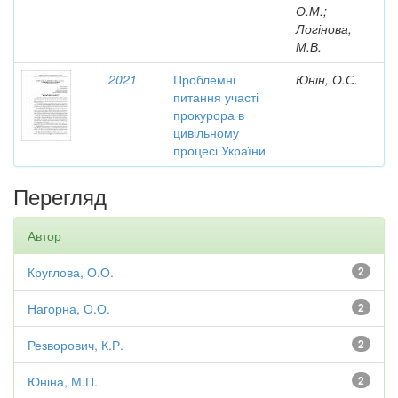
О.М.;
Логінова,
М.В.
2021
Проблемні
Юнін, О.С.
питання участі
прокурора в
цивільному
процесі України
Перегляд
Автор
Круглова, О.О.
2
Нагорна, О.О.
2
Резворович, К.Р.
2
Юніна, М.П.
2