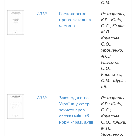
О.М.
2019
Господарське
Резворович,
право: загальна
К.Р.; Юнін,
частина
О.С.; Юніна,
М.П.;
Круглова,
О.О.;
Ярошенко,
А.С.;
Нагорна,
О.О.;
Костенко,
О.М.; Шурін,
І.В.
2019
Законодавство
Резворович,
України у сфері
К.Р.; Юнін,
захисту прав
О.С.;
споживачів : зб.
Круглова,
норм.-прав. актів
О.О.; Юніна,
М.П.;
Ярошенко,