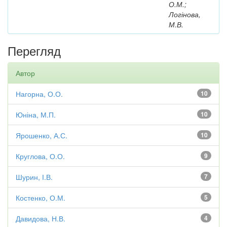
О.М.;
Логінова,
М.В.
Перегляд
Автор
Нагорна, О.О.
10
Юніна, М.П.
10
Ярошенко, А.С.
10
Круглова, О.О.
9
Шурин, І.В.
7
Костенко, О.М.
5
Давидова, Н.В.
4