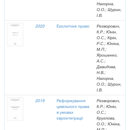
Нагорна,
О.О.; Шурин,
І.В.
2020
Екологічне право
Резворович,
К.Р.; Юнін,
О.С.; Кірін,
Р.С.; Юніна,
М.П.;
Ярошенко,
А.С.;
Давидова,
Н.В.;
Нагорна,
О.О.; Шурин,
І.В.
2019
Реформування
Резворович,
цивільного права
К.Р.; Юнін,
в умовах
О.С.;
євроінтеграції
Круглова,
О.О.; Юніна,
М.П.;