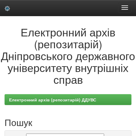
Skip
Електронний архів
navigation
(репозитарій)
Дніпровського державного
університету внутрішніх
справ
Електронний архів (репозитарій) ДДУВС
Пошук