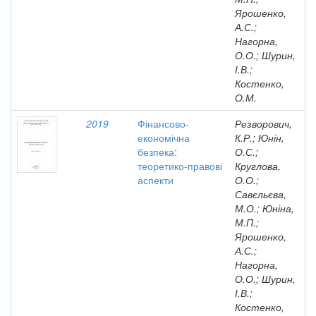
Ярошенко,
А.С.;
Нагорна,
О.О.; Шурин,
І.В.;
Костенко,
О.М.
2019
Фінансово-
Резворович,
економічна
К.Р.; Юнін,
безпека:
О.С.;
теоретико-правові
Круглова,
аспекти
О.О.;
Савєльєва,
М.О.; Юніна,
М.П.;
Ярошенко,
А.С.;
Нагорна,
О.О.; Шурин,
І.В.;
Костенко,