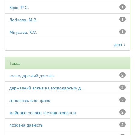
Кірін, Р.С.
1
Логінова, М.В.
1
Мітусова, К.С.
1
далі >
Тема
господарський договір
2
державний вплив на господарську д...
2
зобов’язальне право
2
майнова основа господарювання
2
позовна давність
2