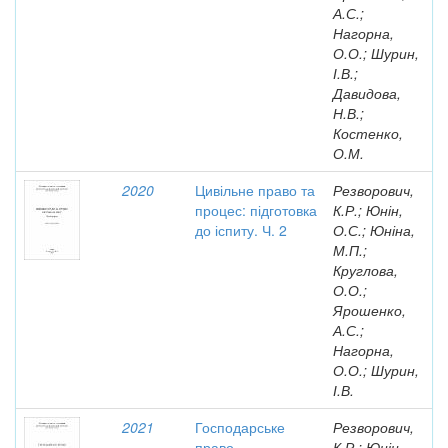
А.С.;
Нагорна,
О.О.; Шурин,
І.В.;
Давидова,
Н.В.;
Костенко,
О.М.
2020
Цивільне право та
Резворович,
процес: підготовка
К.Р.; Юнін,
до іспиту. Ч. 2
О.С.; Юніна,
М.П.;
Круглова,
О.О.;
Ярошенко,
А.С.;
Нагорна,
О.О.; Шурин,
І.В.
2021
Господарське
Резворович,
право
К.Р.; Юнін,