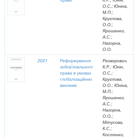
О.С.; Юніна,
М.П.;
Круглова,
О.О.;
Ярошенко,
А.С.;
Нагорна,
О.О.
2021
Реформування
Резворович,
зобов’язального
К.Р.; Юнін,
права в умовах
О.С.;
глобалізаційних
Круглова,
викликів
О.О.; Юніна,
М.П.;
Ярошенко,
А.С.;
Нагорна,
О.О.;
Мітусова,
К.С.;
Костенко,