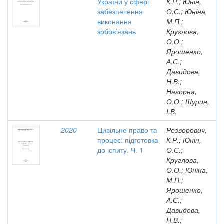
України у сфері
К.Р.; Юнін,
забезпечення
О.С.; Юніна,
виконання
М.П.;
зобов’язань
Круглова,
О.О.;
Ярошенко,
А.С.;
Давидова,
Н.В.;
Нагорна,
О.О.; Шурин,
І.В.
2020
Цивільне право та
Резворович,
процес: підготовка
К.Р.; Юнін,
до іспиту. Ч. 1
О.С.;
Круглова,
О.О.; Юніна,
М.П.;
Ярошенко,
А.С.;
Давидова,
Н.В.;