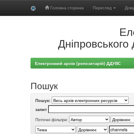
Головна сторінка
Перегляд
Дові
Skip
Ел
navigation
Дніпровського 
Електронний архів (репозитарій) ДДУВС
Пошук
Пошук:
запит
Поточні фільтри: