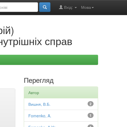
Вхід:
Мова
ій)
нутрішніх справ
Перегляд
Автор
Вишня, В.Б.
2
Fomenko, A.
1