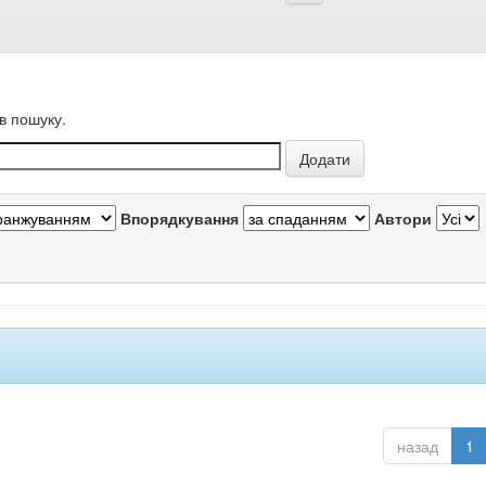
в пошуку.
Впорядкування
Автори
назад
1