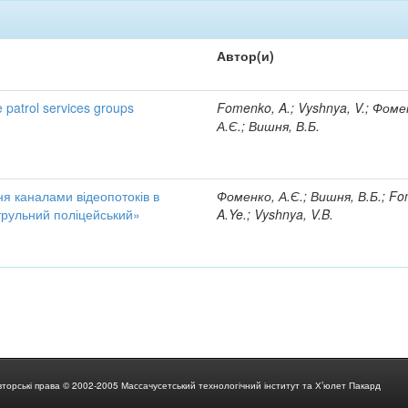
Автор(и)
e patrol services groups
Fomenko, A.; Vyshnya, V.; Фоме
А.Є.; Вишня, В.Б.
я каналами відеопотоків в
Фоменко, А.Є.; Вишня, В.Б.; F
трульний поліцейський»
A.Ye.; Vyshnya, V.B.
вторські права © 2002-2005 Массачусетський технологічний інститут та Х’юлет Пакард