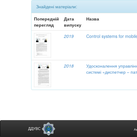
Знайдені матеріали:
Попередній
Дата
Назва
перегляд
випуску
2019
Control systems for mobil
2018
Удосконалення управлінн
системі «диспетчер – па
ДДУВС
А