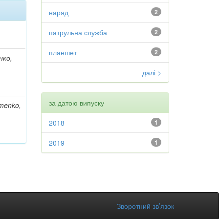
наряд
2
патрульна служба
2
планшет
2
нко,
далі >
за датою випуску
omenko,
2018
1
2019
1
Зворотний зв’язок