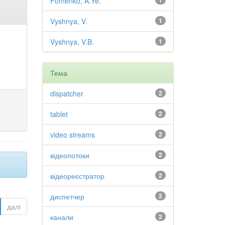
Fomenko, A.Ye.
1
Vyshnya, V.
1
Vyshnya, V.B.
1
Тема
dispatcher
2
tablet
2
video streams
2
відеопотоки
2
відеореєстратор
2
диспетчер
2
далі
канали
2