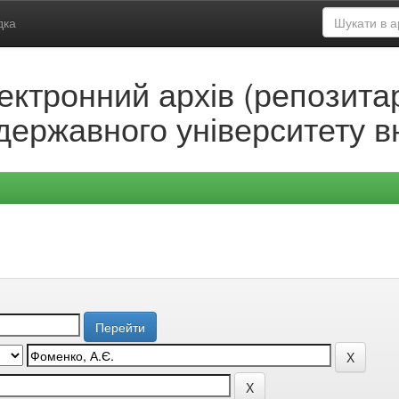
дка
ектронний архів (репозитар
державного університету в