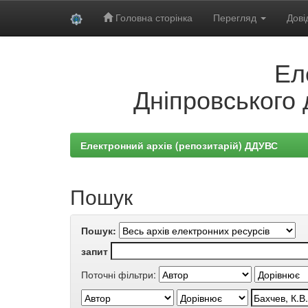
Головна сторінка
Перегляд
Дові
Skip
Ел
navigation
Дніпровського 
Електронний архів (репозитарій) ДДУВС
Пошук
Пошук:
запит
Поточні фільтри: