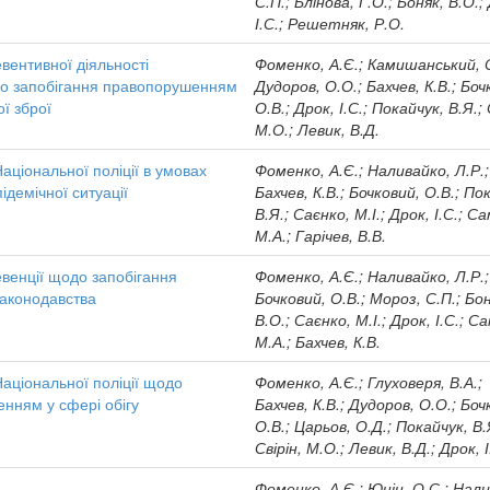
С.П.; Блінова, Г.О.; Боняк, В.О.;
І.С.; Решетняк, Р.О.
евентивної діяльності
Фоменко, А.Є.; Камишанський, 
одо запобігання правопорушенням
Дудоров, О.О.; Бахчев, К.В.; Боч
ої зброї
О.В.; Дрок, І.С.; Покайчук, В.Я.; 
М.О.; Левик, В.Д.
аціональної поліції в умовах
Фоменко, А.Є.; Наливайко, Л.Р.;
ідемічної ситуації
Бахчев, К.В.; Бочковий, О.В.; По
В.Я.; Саєнко, М.І.; Дрок, І.С.; С
М.А.; Гарічев, В.В.
ревенції щодо запобігання
Фоменко, А.Є.; Наливайко, Л.Р.;
аконодавства
Бочковий, О.В.; Мороз, С.П.; Бо
В.О.; Саєнко, М.І.; Дрок, І.С.; С
М.А.; Бахчев, К.В.
Національної поліції щодо
Фоменко, А.Є.; Глуховеря, В.А.;
нням у сфері обігу
Бахчев, К.В.; Дудоров, О.О.; Боч
О.В.; Царьов, О.Д.; Покайчук, В.
Свірін, М.О.; Левик, В.Д.; Дрок, І
Фоменко, А.Є.; Юнін, О.С.; Нал