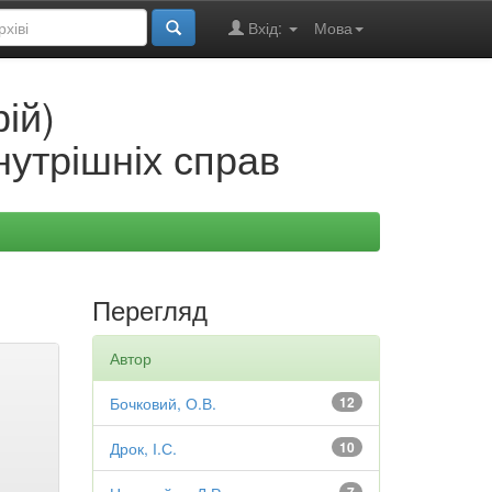
Вхід:
Мова
ій)
нутрішніх справ
Перегляд
Автор
Бочковий, О.В.
12
Дрок, І.С.
10