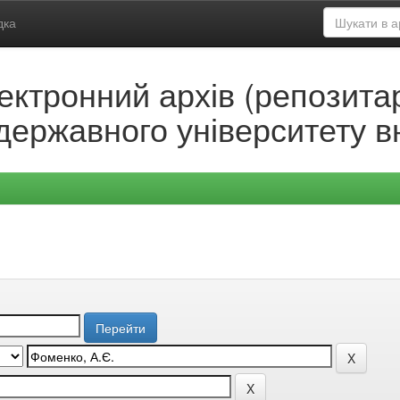
дка
ектронний архів (репозитар
державного університету в