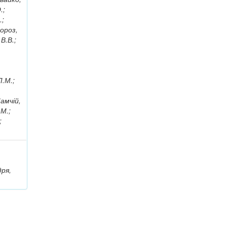
.;
.;
Мороз,
В.В.;
;
Л.М.;
амчій,
.М.;
;
дря,