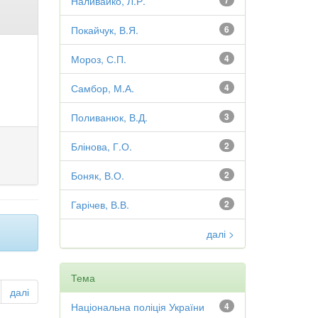
Наливайко, Л.Р.
7
Покайчук, В.Я.
6
Мороз, С.П.
4
Самбор, М.А.
4
Поливанюк, В.Д.
3
Блінова, Г.О.
2
Боняк, В.О.
2
Гарічев, В.В.
2
далі >
Тема
далі
Національна поліція України
4