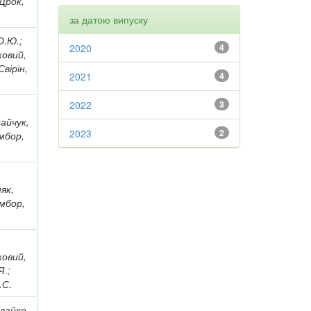
 Дрок,
за датою випуску
О.Ю.;
2020
4
ковий,
Свірін,
2021
4
2022
3
кайчук,
2023
2
амбор,
няк,
амбор,
ковий,
Я.;
.С.
ивайко,