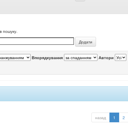
в пошуку.
Впорядкування
Автори
назад
1
2