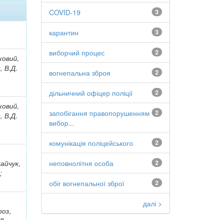
COVID-19
3
карантин
3
виборчий процес
2
ковий,
, В.Д.
вогнепальна зброя
2
дільничний офіцер поліції
2
ковий,
запобігання правопорушенням
2
, В.Д.
вибор...
комунікація поліцейського
2
кайчук,
неповнолітня особа
2
;
обіг вогнепальної зброї
2
далі >
роз,