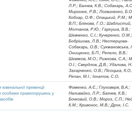
Л.Р.; Бахчев, К.В.; Собакарь, А.О
Миронюк, Р.В.; Логвиненко, Б.О
Кобзар, О.Ф.; Опацький, Р.М.; 
В.П.; Блінова, Г.О.; Шаблистий, 
Молчанов, Р.Ю.; Гаркуша, В.В.;
Шевченко, С.І.; Кучеренко, О.М.
Бобрішова, Л.В.; Нестерцова-
Собакарь, О.В.; Сукмановська, 
Онищенко, Б.П.; Репело, В.В.;
Шевяков, М.О.; Рижкова, С.А.; М
О.І.; Свердлов, Д.В.; Удалова, Н
Захарченко, О.В.; Пісоцька, К.О.
Репан, М.І.; Ігнатов, С.О.
и ювенальної превенції
Фоменко, А.Є.; Глуховеря, В.А.;
и особами правопорушень у
Наливайко, Л.Р.; Бахчев, К.В.;
засобів
Бочковий, О.В.; Мороз, С.П.; Не
К.М.; Кривонос, М.В.; Дрок, І.С.