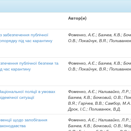
Автор(и)
з забезпечення публічної
Фоменко, А.Є.; Бахчев, К.В.; Боч
опорядку під час карантину
О.В.; Покайчук, В.Я.; Поливанюк
езпечення публічної безпеки та
Фоменко, А.Є.; Бахчев, К.В.; Боч
д час карантину
О.В.; Покайчук, В.Я.; Поливанюк
аціональної поліції в умовах
Фоменко, А.Є.; Наливайко, Л.Р.;
ідемічної ситуації
Бахчев, К.В.; Бочковий, О.В.; По
В.Я.; Гарічев, В.В.; Самбор, М.А.
Дрок, І.С.; Поливанюк, В.Д.
ревенції щодо запобігання
Фоменко, А.Є.; Наливайко, Л.Р.;
аконодавства
Бахчев, К.В.; Бочковий, О.В.; Мо