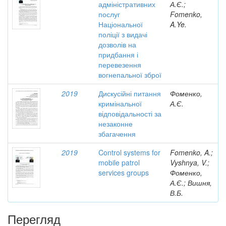
адміністративних
А.Є.;
послуг
Fomenko,
Національної
A.Ye.
поліції з видачі
дозволів на
придбання і
перевезення
вогнепальної зброї
2019
Дискусійні питання
Фоменко,
кримінальної
А.Є.
відповідальності за
незаконне
збагачення
2019
Control systems for
Fomenko, A.;
mobile patrol
Vyshnya, V.;
services groups
Фоменко,
А.Є.; Вишня,
В.Б.
Перегляд