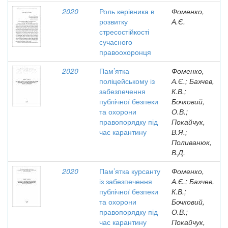
2020
Роль керівника в
Фоменко,
розвитку
А.Є.
стресостійкості
сучасного
правоохоронця
2020
Пам’ятка
Фоменко,
поліцейському із
А.Є.; Бахчев,
забезпечення
К.В.;
публічної безпеки
Бочковий,
та охорони
О.В.;
правопорядку під
Покайчук,
час карантину
В.Я.;
Поливанюк,
В.Д.
2020
Пам’ятка курсанту
Фоменко,
із забезпечення
А.Є.; Бахчев,
публічної безпеки
К.В.;
та охорони
Бочковий,
правопорядку під
О.В.;
час карантину
Покайчук,