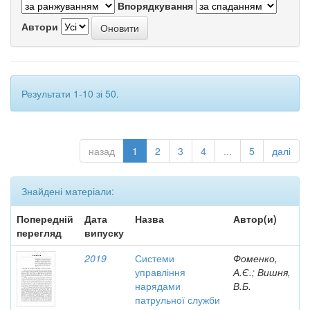
Впорядкування
Автори
Результати 1-10 зі 50.
назад
1
2
3
4
...
5
далі
Знайдені матеріали:
Попередній
Дата
Назва
Автор(и)
перегляд
випуску
2019
Системи
Фоменко,
управління
А.Є.; Вишня,
нарядами
В.Б.
патрульної служби