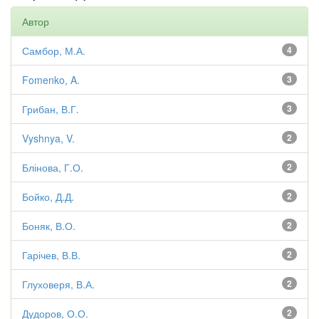
Автор
Самбор, М.А.
4
Fomenko, A.
3
Грибан, В.Г.
3
Vyshnya, V.
2
Блінова, Г.О.
2
Бойко, Д.Д.
2
Боняк, В.О.
2
Гарічев, В.В.
2
Глуховеря, В.А.
2
Дудоров, О.О.
2