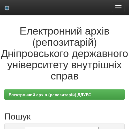
Skip
Електронний архів
navigation
(репозитарій)
Дніпровського державного
університету внутрішніх
справ
Електронний архів (репозитарій) ДДУВС
Пошук