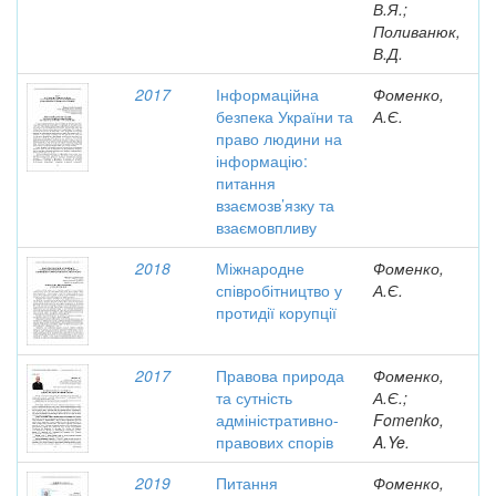
В.Я.;
Поливанюк,
В.Д.
2017
Інформаційна
Фоменко,
безпека України та
А.Є.
право людини на
інформацію:
питання
взаємозв’язку та
взаємовпливу
2018
Міжнародне
Фоменко,
співробітництво у
А.Є.
протидії корупції
2017
Правова природа
Фоменко,
та сутність
А.Є.;
адміністративно-
Fomenko,
правових спорів
A.Ye.
2019
Питання
Фоменко,