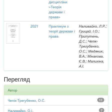
дисципліни
«Теорія
держави і
права»
2021
Практикум з
Наливайко, Л.Р.;
теорії держави і
Грицай, І.О.;
права
Припутень,
Д.С.; Чепік-
Трегубенко,
О.С.; Медяник,
В.А.; Мінакова,
Є.В.; Малихіна,
А.І.
Перегляд
Автор
Чепік-Трегубенко, О.С.
11
Наливайко, О.І.
7