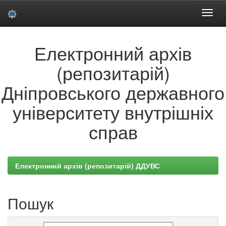
Skip
Електронний архів
navigation
(репозитарій)
Дніпровського державного
університету внутрішніх
справ
Електронний архів (репозитарій) ДДУВС
Пошук