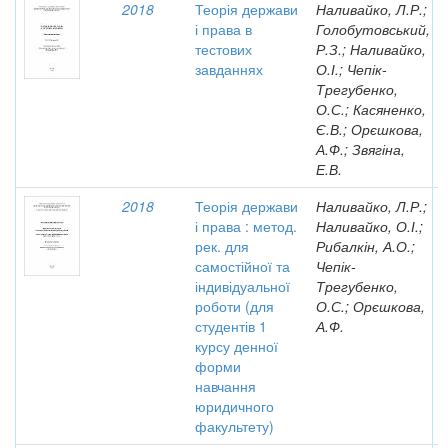
2018
Теорія держави
Наливайко, Л.Р.;
і права в
Голобутовський,
тестових
Р.З.; Наливайко,
завданнях
О.І.; Чепік-
Трегубенко,
О.С.; Касяненко,
Є.В.; Орєшкова,
А.Ф.; Звягіна,
Е.В.
2018
Теорія держави
Наливайко, Л.Р.;
і права : метод.
Наливайко, О.І.;
рек. для
Рибалкін, А.О.;
самостійної та
Чепік-
індивідуальної
Трегубенко,
роботи (для
О.С.; Орєшкова,
студентів 1
А.Ф.
курсу денної
форми
навчання
юридичного
факультету)