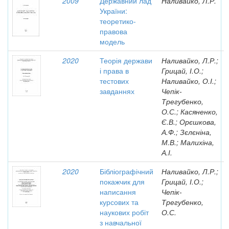
2009
Державний лад
Наливайко, Л.Р.
України:
теоретико-
правова
модель
2020
Теорія держави
Наливайко, Л.Р.;
і права в
Грицай, І.О.;
тестових
Наливайко, О.І.;
завданнях
Чепік-
Трегубенко,
О.С.; Касяненко,
Є.В.; Орєшкова,
А.Ф.; Зєлєніна,
М.В.; Малихіна,
А.І.
2020
Бібліографічний
Наливайко, Л.Р.;
покажчик для
Грицай, І.О.;
написання
Чепік-
курсових та
Трегубенко,
наукових робіт
О.С.
з навчальної