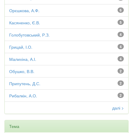
Орєшкова, А.Ф.
6
Касяненко, Є.В.
5
Голобутовський, Р.З.
4
Грицай, І.О.
4
Малихіна, А.І.
4
Обушко, В.В.
2
Припутень, Д.С.
2
Рибалкін, А.О.
2
далі >
Тема