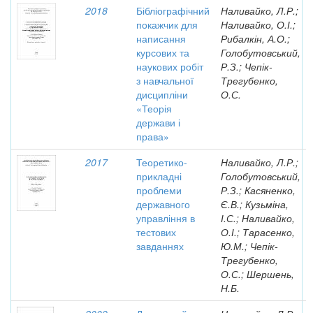
2018
Бібліографічний
Наливайко, Л.Р.;
покажчик для
Наливайко, О.І.;
написання
Рибалкін, А.О.;
курсових та
Голобутовський,
наукових робіт
Р.З.; Чепік-
з навчальної
Трегубенко,
дисципліни
О.С.
«Теорія
держави і
права»
2017
Теоретико-
Наливайко, Л.Р.;
прикладні
Голобутовський,
проблеми
Р.З.; Касяненко,
державного
Є.В.; Кузьміна,
управління в
І.С.; Наливайко,
тестових
О.І.; Тарасенко,
завданнях
Ю.М.; Чепік-
Трегубенко,
О.С.; Шершень,
Н.Б.