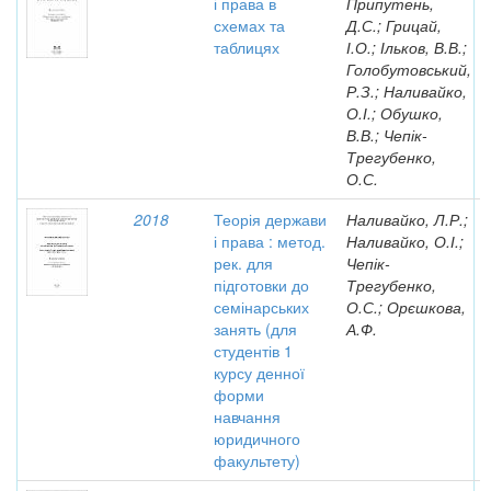
і права в
Припутень,
схемах та
Д.С.; Грицай,
таблицях
І.О.; Ільков, В.В.;
Голобутовський,
Р.З.; Наливайко,
О.І.; Обушко,
В.В.; Чепік-
Трегубенко,
О.С.
2018
Теорія держави
Наливайко, Л.Р.;
і права : метод.
Наливайко, О.І.;
рек. для
Чепік-
підготовки до
Трегубенко,
семінарських
О.С.; Орєшкова,
занять (для
А.Ф.
студентів 1
курсу денної
форми
навчання
юридичного
факультету)