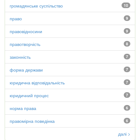
громадянське суспільство
10
право
9
правовідносини
9
правотворчість
8
законність
7
форма держави
7
юридична відповідальність
7
юридичний процес
7
норма права
6
правомірна поведінка
6
далі >