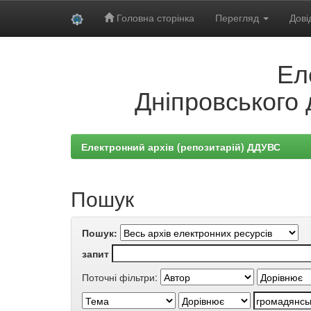
Головна сторінка
Перегляд
Дові
Skip
Ел
navigation
Дніпровського 
Електронний архів (репозитарій) ДДУВС
Пошук
Пошук:
запит
Поточні фільтри: