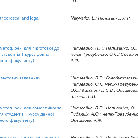
О.С.
theoretical and legal
Nalyvaiko, L.; Наливайко, Л.Р.
метод. рек. для підготовки до
Наливайко, Л.Р.; Наливайко, О.І.
 студентів 1 курсу денної
Чепік-Трегубенко, О.С.; Орєшко
ого факультету)
А.Ф.
в тестових завданнях
Наливайко, Л.Р.; Голобутовський
Наливайко, О.І.; Чепік-Трегубен
О.С.; Касяненко, Є.В.; Орєшкова,
Звягіна, Е.В.
 метод. рек. для самостійної та
Наливайко, Л.Р.; Наливайко, О.І.
ля студентів 1 курсу денної
Рибалкін, А.О.; Чепік-Трегубенко
ого факультету)
Орєшкова, А.Ф.
ромадянського суспільства та
Наливайко, Л.Р.; Чепік-Трегубен