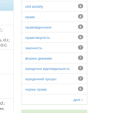
civil society
9
право
9
правовідносини
9
.;
правотворчість
8
 О.І.;
 О.С.
законність
7
форма держави
7
юридична відповідальність
7
юридичний процес
7
норма права
6
далі >
 O.;
ко,