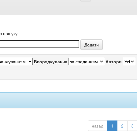
в пошуку.
Впорядкування
Автори
назад
1
2
3