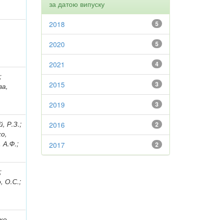
за датою випуску
2018
5
2020
5
2021
4
;
2015
3
ва,
2019
3
, Р.З.;
2016
2
ко,
 А.Ф.;
2017
2
;
, О.С.;
ко,