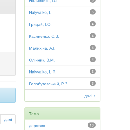
Наливайко, О.І.
6
Nalyvaiko, L.
5
Грицай, І.О.
4
Касяненко, Є.В.
4
Малихіна, А.І.
4
Олійник, В.М.
4
Nalyvaiko, L.R.
3
Голобутовський, Р.З.
3
далі >
Тема
далі
держава
10