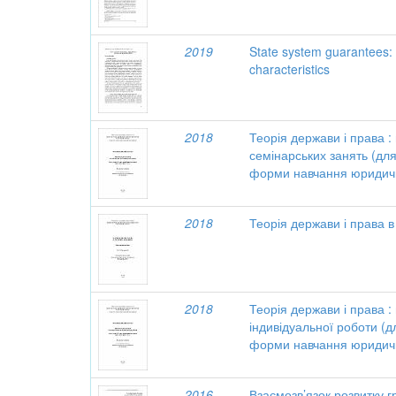
2019
State system guarantees: 
characteristics
2018
Теорія держави і права : 
семінарських занять (для
форми навчання юридичн
2018
Теорія держави і права 
2018
Теорія держави і права :
індивідуальної роботи (д
форми навчання юридичн
2016
Взаємозв’язок розвитку г