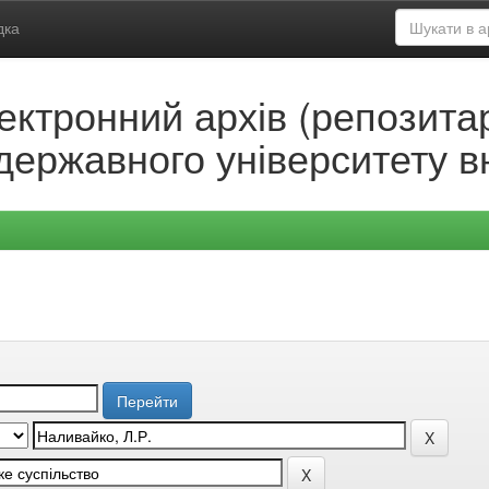
дка
ектронний архів (репозитар
державного університету в