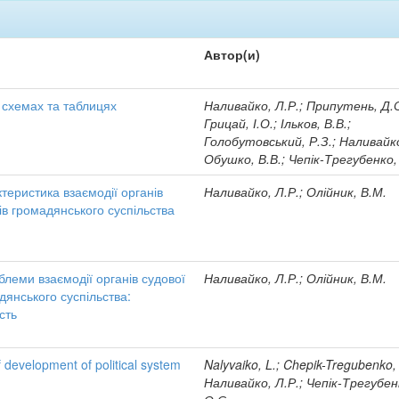
Автор(и)
в схемах та таблицях
Наливайко, Л.Р.; Припутень, Д.С
Грицай, І.О.; Ільков, В.В.;
Голобутовський, Р.З.; Наливайко,
Обушко, В.В.; Чепік-Трегубенко,
теристика взаємодії органів
Наливайко, Л.Р.; Олійник, В.М.
тів громадянського суспільства
блеми взаємодії органів судової
Наливайко, Л.Р.; Олійник, В.М.
адянського суспільства:
сть
 development of political system
Nalyvaiko, L.; Chepik-Tregubenko,
Наливайко, Л.Р.; Чепік-Трегубен