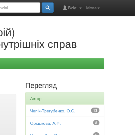
Вхід:
Мова
ій)
нутрішніх справ
Перегляд
Автор
Чепік-Трегубенко, О.С.
13
Орєшкова, А.Ф.
8