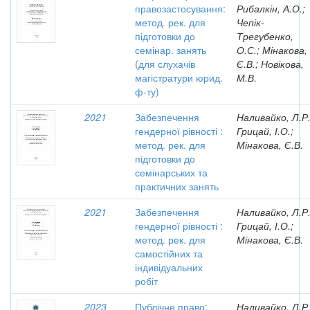
правозастосування:
Рибалкін, А.О.;
метод. рек. для
Чепік-
підготовки до
Трегубенко,
семінар. занять
О.С.; Мінакова,
(для слухачів
Є.В.; Новікова,
магістратури юрид.
М.В.
ф-ту)
2021
Забезпечення
Наливайко, Л.Р.
гендерної рівності :
Грицай, І.О.;
метод. рек. для
Мінакова, Є.В.
підготовки до
семінарських та
практичних занять
2021
Забезпечення
Наливайко, Л.Р.
гендерної рівності :
Грицай, І.О.;
метод. рек. для
Мінакова, Є.В.
самостійних та
індивідуальних
робіт
2023
Публічне право:
Наливайко, Л.Р.