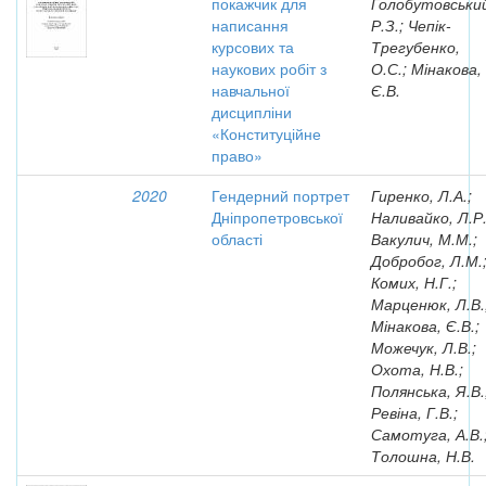
покажчик для
Голобутовськи
написання
Р.З.; Чепік-
курсових та
Трегубенко,
наукових робіт з
О.С.; Мінакова,
навчальної
Є.В.
дисципліни
«Конституційне
право»
2020
Гендерний портрет
Гиренко, Л.А.;
Дніпропетровської
Наливайко, Л.Р.
області
Вакулич, М.М.;
Добробог, Л.М.
Комих, Н.Г.;
Марценюк, Л.В.
Мінакова, Є.В.;
Можечук, Л.В.;
Охота, Н.В.;
Полянська, Я.В.
Ревіна, Г.В.;
Самотуга, А.В.
Толошна, Н.В.