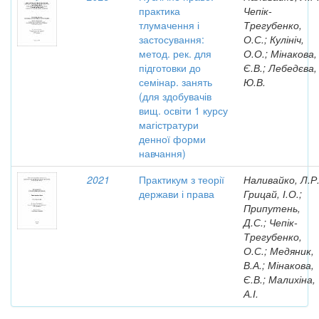
практика
Чепік-
тлумачення і
Трегубенко,
застосування:
О.С.; Кулініч,
метод. рек. для
О.О.; Мінакова,
підготовки до
Є.В.; Лебедєва,
семінар. занять
Ю.В.
(для здобувачів
вищ. освіти 1 курсу
магістратури
денної форми
навчання)
2021
Практикум з теорії
Наливайко, Л.Р.
держави і права
Грицай, І.О.;
Припутень,
Д.С.; Чепік-
Трегубенко,
О.С.; Медяник,
В.А.; Мінакова,
Є.В.; Малихіна,
А.І.