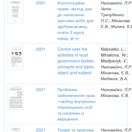
2021
Конституційне
Наливайко, Л.Р.
право: метод. рек.
Чепік-
до написання
Трегубенко,
курсових робіт для
О.С.; Мінакова,
здобувачів вищ.
Є.В.; Малюк, К.
освіти 2 курсу
юрид. ф-ту
2021
Control over the
Nalyvaiko, L.;
activities of local
Minakova, Ye.;
government bodies:
Mediyanyk, V.;
concepts and types,
Наливайко, Л.Р.
object and subject
Мінакова, Є.В.;
Медяник, В.А.
2021
Проблеми
Наливайко, Л.Р.
забезпечення прав
Мінакова, Є.В.
і свобод внутрішньо
переміщених осіб
та напрями їх
вирішення
2021
Теорія та практика
Наливайко, Л.Р.