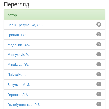
Перегляд
Автор
Чепік-Трегубенко, О.С.
5
Грицай, І.О.
3
Медяник, В.А.
2
Mediyanyk, V.
1
Minakova, Ye.
1
Nalyvaiko, L.
1
Вакулич, М.М.
1
Гиренко, Л.А.
1
Голобутовський, Р.З.
1