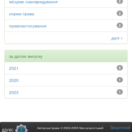
місцеве самоврядування
2
норми права
2
правозастосування
2
далі >
за датою випуску
2021
8
2020
1
2023
1
Зворотний
Авторські права © 2002-2005 Массачусетський
ДДУВС