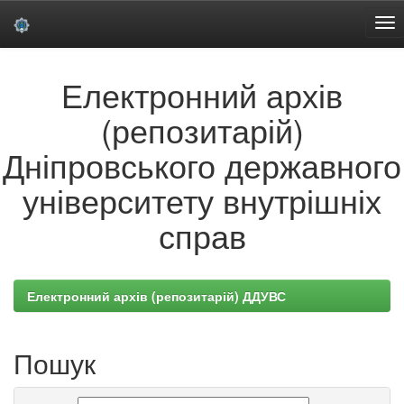
Skip
Електронний архів
navigation
(репозитарій)
Дніпровського державного
університету внутрішніх
справ
Електронний архів (репозитарій) ДДУВС
Пошук