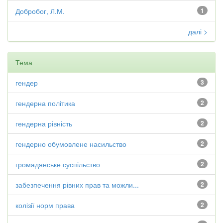
Добробог, Л.М.
1
далі >
Тема
гендер
3
гендерна політика
2
гендерна рівність
2
гендерно обумовлене насильство
2
громадянське суспільство
2
забезпечення рівних прав та можли...
2
колізії норм права
2