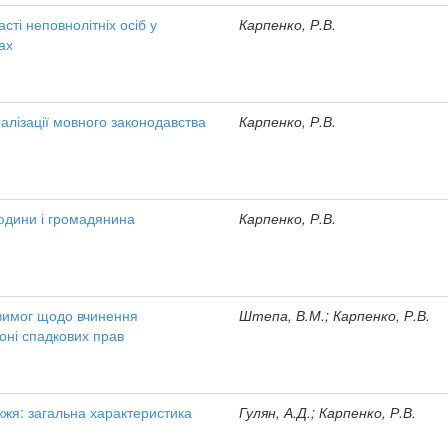
ті неповнолітніх осіб у
Карпенко, Р.В.
ах
еалізації мовного законодавства
Карпенко, Р.В.
юдини і громадянина
Карпенко, Р.В.
вимог щодо вчинення
Штепа, В.М.; Карпенко, Р.В.
оні спадкових прав
жжя: загальна характеристика
Гулян, А.Д.; Карпенко, Р.В.