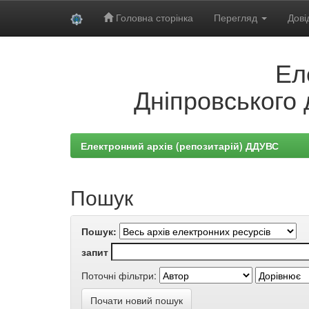
Головна сторінка
Перегляд
Дові
Skip
Ел
navigation
Дніпровського 
Електронний архів (репозитарій) ДДУВС
Пошук
Пошук:
запит
Поточні фільтри:
Почати новий пошук