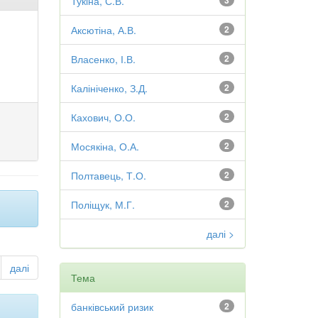
Тукіна, С.В.
3
Аксютіна, А.В.
2
Власенко, І.В.
2
Калініченко, З.Д.
2
Кахович, О.О.
2
Мосякіна, О.А.
2
Полтавець, Т.О.
2
Поліщук, М.Г.
2
далі >
далі
Тема
банківський ризик
2