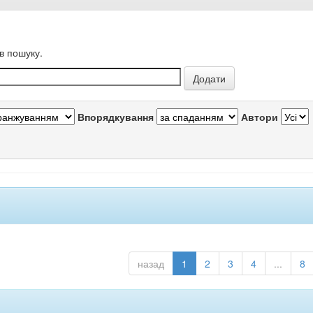
в пошуку.
Впорядкування
Автори
назад
1
2
3
4
...
8