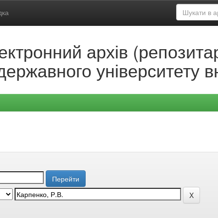
дка
ектронний архів (репозитар
державного університету в