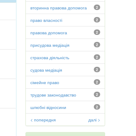
вторинна правова допомога
2
право власності
2
правова допомога
2
присудова медіація
2
страхова діяльність
2
судова медіація
2
сімейне право
2
трудове законодавство
2
шлюбні відносини
2
< попередня
далі >