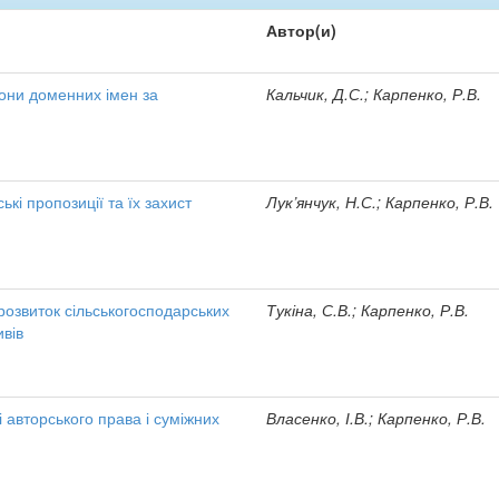
Автор(и)
они доменних імен за
Кальчик, Д.С.; Карпенко, Р.В.
кі пропозиції та їх захист
Лук’янчук, Н.С.; Карпенко, Р.В.
озвиток сільськогосподарських
Тукіна, С.В.; Карпенко, Р.В.
вів
авторського права і суміжних
Власенко, І.В.; Карпенко, Р.В.