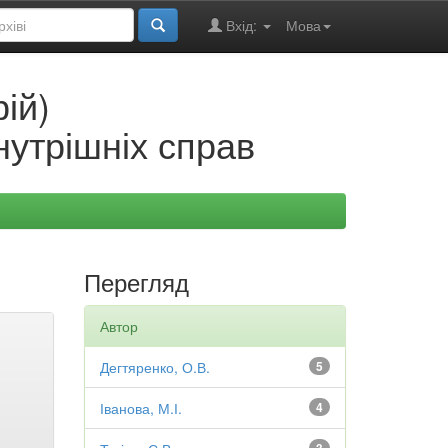
Вхід:
Мова
ій)
нутрішніх справ
Перегляд
Автор
Дегтяренко, О.В.
5
Іванова, М.І.
4